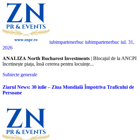
iubimpartenerbuc iubimpartenerbuc
iul. 31,
2026
𝐀𝐍𝐀𝐋𝐈𝐙𝐀 𝐍𝐨𝐫𝐭𝐡 𝐁𝐮𝐜𝐡𝐚𝐫𝐞𝐬𝐭 𝐈𝐧𝐯𝐞𝐬𝐭𝐦𝐞𝐧𝐭𝐬 | Blocajul de la ANCPI
încetinește piața, însă cererea pentru locuințe...
Subiecte generale
Ziarul News: 30 iulie – Ziua Mondială Împotriva Traficului de
Persoane