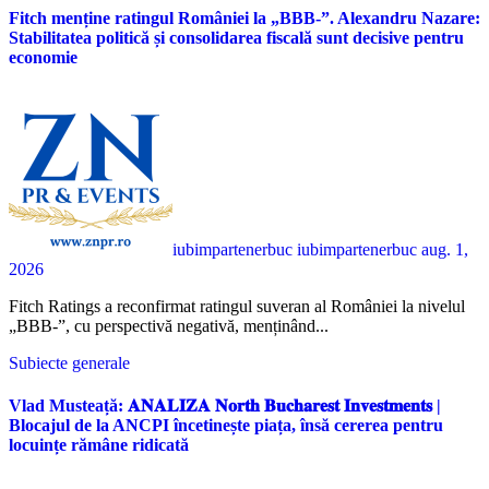
Fitch menține ratingul României la „BBB-”. Alexandru Nazare:
Stabilitatea politică și consolidarea fiscală sunt decisive pentru
economie
iubimpartenerbuc iubimpartenerbuc
aug. 1,
2026
Fitch Ratings a reconfirmat ratingul suveran al României la nivelul
„BBB-”, cu perspectivă negativă, menținând...
Subiecte generale
Vlad Musteață: 𝐀𝐍𝐀𝐋𝐈𝐙𝐀 𝐍𝐨𝐫𝐭𝐡 𝐁𝐮𝐜𝐡𝐚𝐫𝐞𝐬𝐭 𝐈𝐧𝐯𝐞𝐬𝐭𝐦𝐞𝐧𝐭𝐬 |
Blocajul de la ANCPI încetinește piața, însă cererea pentru
locuințe rămâne ridicată