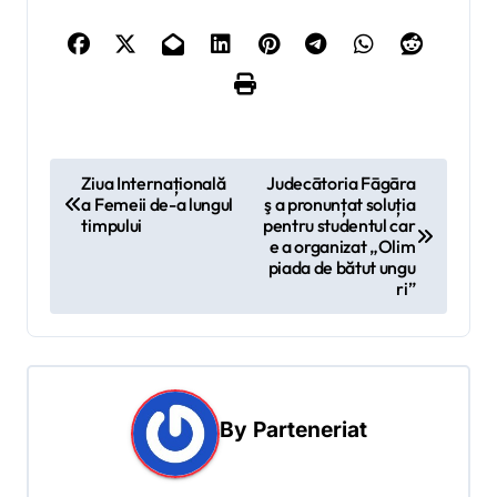
N
Ziua Internațională
Judecātoria Fāgāra
a Femeii de-a lungul
ş a pronunțat soluția
a
timpului
pentru studentul car
v
e a organizat „Olim
piada de bătut ungu
i
ri”
g
a
r
e
By
Parteneriat
î