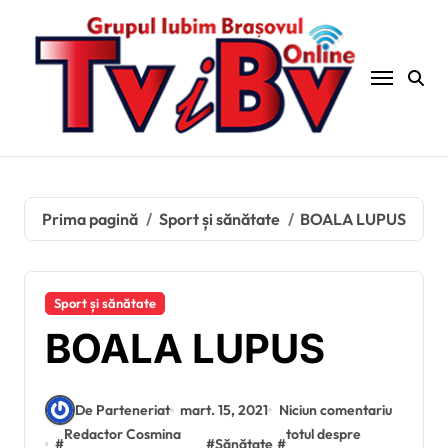
Sari
la
conținut
Prima pagină
Sport și sănătate
BOALA LUPUS
Sport și sănătate
BOALA LUPUS
De Parteneriat
mart. 15, 2021
Niciun comentariu
Redactor Cosmina
totul despre
#
#
Sănătate
#