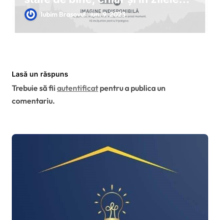
stresante
Iubim Brasovul
iun. 9, 2023
Lasă un răspuns
Trebuie să fii
autentificat
pentru a publica un
comentariu.