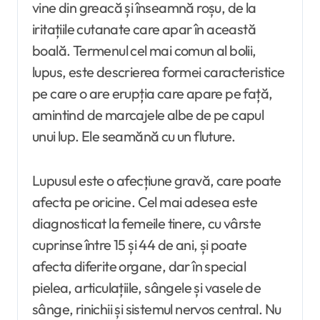
vine din greacă și înseamnă roșu, de la
iritațiile cutanate care apar în această
boală. Termenul cel mai comun al bolii,
lupus, este descrierea formei caracteristice
pe care o are erupția care apare pe față,
amintind de marcajele albe de pe capul
unui lup. Ele seamănă cu un fluture.
Lupusul este o afecțiune gravă, care poate
afecta pe oricine. Cel mai adesea este
diagnosticat la femeile tinere, cu vârste
cuprinse între 15 și 44 de ani, și poate
afecta diferite organe, dar în special
pielea, articulațiile, sângele și vasele de
sânge, rinichii și sistemul nervos central. Nu