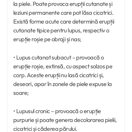
la piele. Poate provoca erupții cutanate și
leziuni permanente care pot lăsa cicatrici.
Există forme acute care determină erupții
cutanate tipice pentru lupus, respectiv o
erupție roșie pe obraji și nas;
• Lupus cutanat subacut – provoacă o
erupție roșie, extinsă, cu aspect solzos pe
corp. Aceste erupții nu lasă cicatrici și,
deseori, apar în zonele de piele expuse la
soare;
• Lupusul cronic – provoacă o erupție
purpurie și poate genera decolorarea pielii,
cicatrici și căderea părului.