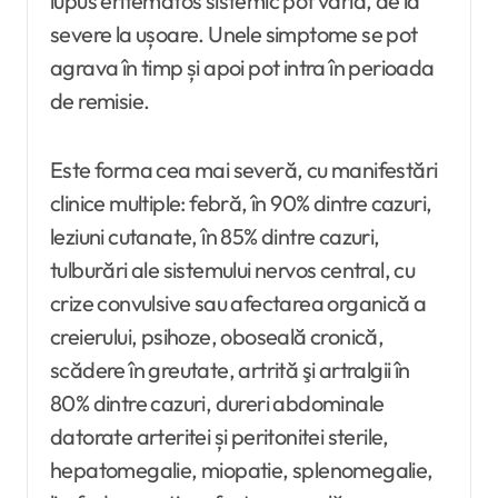
lupus eritematos sistemic pot varia, de la
severe la ușoare. Unele simptome se pot
agrava în timp și apoi pot intra în perioada
de remisie.
Este forma cea mai severă, cu manifestări
clinice multiple: febră, în 90% dintre cazuri,
leziuni cutanate, în 85% dintre cazuri,
tulburări ale sistemului nervos central, cu
crize convulsive sau afectarea organică a
creierului, psihoze, oboseală cronică,
scădere în greutate, artrită şi artralgii în
80% dintre cazuri, dureri abdominale
datorate arteritei și peritonitei sterile,
hepatomegalie, miopatie, splenomegalie,