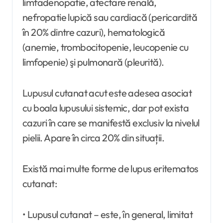
limfadenopatie, afectare renală,
nefropatie lupică sau cardiacă (pericardită
în 20% dintre cazuri), hematologică
(anemie, trombocitopenie, leucopenie cu
limfopenie) şi pulmonară (pleurită).
Lupusul cutanat acut este adesea asociat
cu boala lupusului sistemic, dar pot exista
cazuri în care se manifestă exclusiv la nivelul
pielii. Apare în circa 20% din situații.
Există mai multe forme de lupus eritematos
cutanat:
• Lupusul cutanat – este, în general, limitat