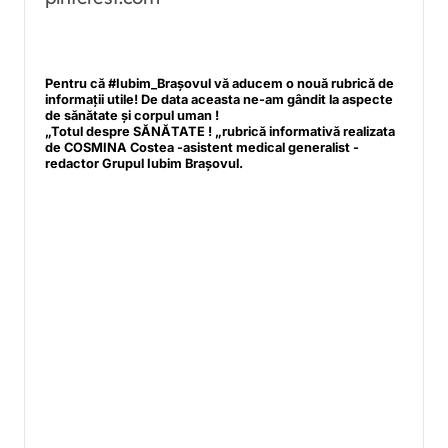
Pentru că #Iubim_Braşovul vă aducem o nouă rubrică de
informații utile! De data aceasta ne-am gândit la aspecte
de sănătate şi corpul uman !
„Totul despre SĂNĂTATE ! „rubrică informativă realizata
de COSMINA Costea -asistent medical generalist -
redactor Grupul Iubim Brașovul.