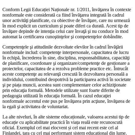
Conform Legii Educației Naționale nr. 1/2011, învăţarea în contexte
nonformale este considerată ca fiind învăţarea integrată în cadrul
unor activităţi planificate, cu obiective de învăţare, care nu urmează
în mod explicit un curriculum şi poate diferi ca durată. Acest tip de
învăţare depinde de intenţia celui care învaţă şi nu conduce în mod
automat la certificarea cunoştinţelor şi competenţelor dobândite.
Competenţele şi atitudinile dezvoltate elevilor în cadrul învăţării
nonformale includ: competenţe interpersonale, capacitatea de lucru
în echipă, încrederea în sine, disciplina, responsabilitatea, capacităţi
de planificare, coordonare şi organizare/competenţe de gestionare a
proiectelor, capacitatea de a rezolva probleme practice etc. Întrucât
aceste competenţe au relevanţă crescută în dezvoltarea personală a
individului, contribuind deopotrivă la participarea activă în societate
şi pe piața muncii, acestea sunt complementare celor achiziţionate
prin educaţia formală. Metodele utilizate sunt foarte diferite de
pedagogia utilizată în educaţia formală. În cazul educaţiei
nonformale accentul este pus pe învăţarea prin acţiune, învăţarea de
la egali şi activitatea de voluntariat.
La alte niveluri, în alte sisteme educaționale, valoarea acestui tip de
educație cu aplicabilitate practică în viața reală este recunoscută
oficial. Exemplul cel mai elocvent și cel mai recent este cel al
Finlandei, țara cu cel mai performant sistem educațional din lume.