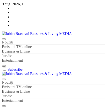
Sari
9 aug. 2026, D
la
conținut
Iubim Brasovul Bussines & Living MEDIA
Din pasiune și dragoste pentru Brașoveni
Noutăți
Emisiuni TV online
Business & Living
Juridic
Entertainment
Subscribe
Iubim Brasovul Bussines & Living MEDIA
Din pasiune și dragoste pentru Brașoveni
Noutăți
Emisiuni TV online
Business & Living
Juridic
Entertainment