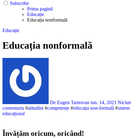
Subscribe
Prima pagină
Educație
Educația nonformală
Educație
Educația nonformală
De Eugen Tarnovan
iun. 14, 2021
Niciun
comentariu
#
atitudini
#
competențe
#
educația non-formală
#
sistem
educațional
Învățăm oricum, oricând!