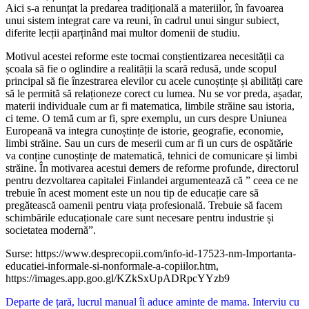
Aici s-a renunțat la predarea tradițională a materiilor, în favoarea
unui sistem integrat care va reuni, în cadrul unui singur subiect,
diferite lecții aparținând mai multor domenii de studiu.
Motivul acestei reforme este tocmai conștientizarea necesității ca
școala să fie o oglindire a realității la scară redusă, unde scopul
principal să fie înzestrarea elevilor cu acele cunoștințe și abilități care
să le permită să relaționeze corect cu lumea. Nu se vor preda, așadar,
materii individuale cum ar fi matematica, limbile străine sau istoria,
ci teme. O temă cum ar fi, spre exemplu, un curs despre Uniunea
Europeană va integra cunoștințe de istorie, geografie, economie,
limbi străine. Sau un curs de meserii cum ar fi un curs de ospătărie
va conține cunoștințe de matematică, tehnici de comunicare și limbi
străine. În motivarea acestui demers de reforme profunde, directorul
pentru dezvoltarea capitalei Finlandei argumentează că ” ceea ce ne
trebuie în acest moment este un nou tip de educație care să
pregătească oamenii pentru viața profesională. Trebuie să facem
schimbările educaționale care sunt necesare pentru industrie și
societatea modernă”.
Surse: https://www.desprecopii.com/info-id-17523-nm-Importanta-
educatiei-informale-si-nonformale-a-copiilor.htm,
https://images.app.goo.gl/KZkSxUpADRpcYYzb9
Navigare
Departe de țară, lucrul manual îi aduce aminte de mama. Interviu cu