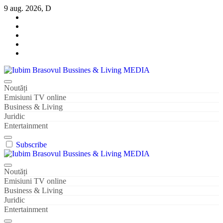
Sari
9 aug. 2026, D
la
conținut
Iubim Brasovul Bussines & Living MEDIA
Din pasiune și dragoste pentru Brașoveni
Noutăți
Emisiuni TV online
Business & Living
Juridic
Entertainment
Subscribe
Iubim Brasovul Bussines & Living MEDIA
Din pasiune și dragoste pentru Brașoveni
Noutăți
Emisiuni TV online
Business & Living
Juridic
Entertainment