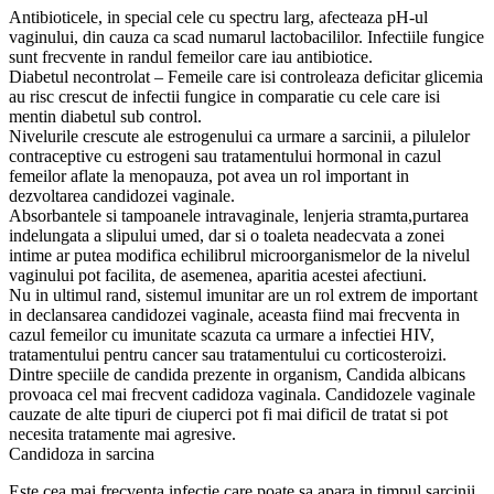
Antibioticele, in special cele cu spectru larg, afecteaza pH-ul
vaginului, din cauza ca scad numarul lactobacililor. Infectiile fungice
sunt frecvente in randul femeilor care iau antibiotice.
Diabetul necontrolat – Femeile care isi controleaza deficitar glicemia
au risc crescut de infectii fungice in comparatie cu cele care isi
mentin diabetul sub control.
Nivelurile crescute ale estrogenului ca urmare a sarcinii, a pilulelor
contraceptive cu estrogeni sau tratamentului hormonal in cazul
femeilor aflate la menopauza, pot avea un rol important in
dezvoltarea candidozei vaginale.
Absorbantele si tampoanele intravaginale, lenjeria stramta,purtarea
indelungata a slipului umed, dar si o toaleta neadecvata a zonei
intime ar putea modifica echilibrul microorganismelor de la nivelul
vaginului pot facilita, de asemenea, aparitia acestei afectiuni.
Nu in ultimul rand, sistemul imunitar are un rol extrem de important
in declansarea candidozei vaginale, aceasta fiind mai frecventa in
cazul femeilor cu imunitate scazuta ca urmare a infectiei HIV,
tratamentului pentru cancer sau tratamentului cu corticosteroizi.
Dintre speciile de candida prezente in organism, Candida albicans
provoaca cel mai frecvent cadidoza vaginala. Candidozele vaginale
cauzate de alte tipuri de ciuperci pot fi mai dificil de tratat si pot
necesita tratamente mai agresive.
Candidoza in sarcina
Este cea mai frecventa infectie care poate sa apara in timpul sarcinii