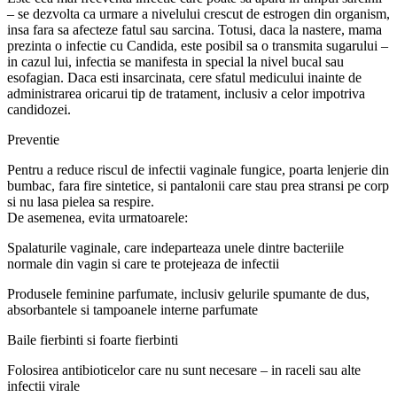
– se dezvolta ca urmare a nivelului crescut de estrogen din organism,
insa fara sa afecteze fatul sau sarcina. Totusi, daca la nastere, mama
prezinta o infectie cu Candida, este posibil sa o transmita sugarului –
in cazul lui, infectia se manifesta in special la nivel bucal sau
esofagian. Daca esti insarcinata, cere sfatul medicului inainte de
administrarea oricarui tip de tratament, inclusiv a celor impotriva
candidozei.
Preventie
Pentru a reduce riscul de infectii vaginale fungice, poarta lenjerie din
bumbac, fara fire sintetice, si pantalonii care stau prea stransi pe corp
si nu lasa pielea sa respire.
De asemenea, evita urmatoarele:
Spalaturile vaginale, care indeparteaza unele dintre bacteriile
normale din vagin si care te protejeaza de infectii
Produsele feminine parfumate, inclusiv gelurile spumante de dus,
absorbantele si tampoanele interne parfumate
Baile fierbinti si foarte fierbinti
Folosirea antibioticelor care nu sunt necesare – in raceli sau alte
infectii virale