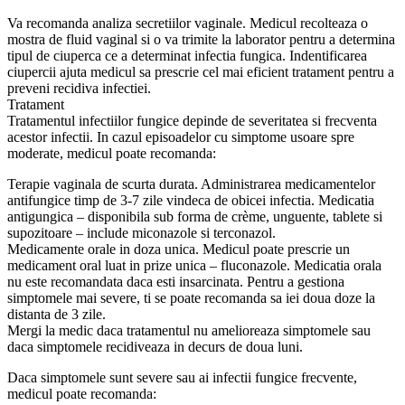
Va recomanda analiza secretiilor vaginale. Medicul recolteaza o
mostra de fluid vaginal si o va trimite la laborator pentru a determina
tipul de ciuperca ce a determinat infectia fungica. Indentificarea
ciupercii ajuta medicul sa prescrie cel mai eficient tratament pentru a
preveni recidiva infectiei.
Tratament
Tratamentul infectiilor fungice depinde de severitatea si frecventa
acestor infectii. In cazul episoadelor cu simptome usoare spre
moderate, medicul poate recomanda:
Terapie vaginala de scurta durata. Administrarea medicamentelor
antifungice timp de 3-7 zile vindeca de obicei infectia. Medicatia
antigungica – disponibila sub forma de crème, unguente, tablete si
supozitoare – include miconazole si terconazol.
Medicamente orale in doza unica. Medicul poate prescrie un
medicament oral luat in prize unica – fluconazole. Medicatia orala
nu este recomandata daca esti insarcinata. Pentru a gestiona
simptomele mai severe, ti se poate recomanda sa iei doua doze la
distanta de 3 zile.
Mergi la medic daca tratamentul nu amelioreaza simptomele sau
daca simptomele recidiveaza in decurs de doua luni.
Daca simptomele sunt severe sau ai infectii fungice frecvente,
medicul poate recomanda: