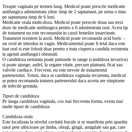
Terapie vaginala pe termen lung. Medicul poate prescrie medicatie
antifungica administrata zilnic timp de 2 saptamani, pe urma o data
pe saptamana timp de 6 luni.
Medicatie orala multi-doza. Medicul poate prescrie doua sau trezi
doze de medicatie antifungica pentru a fi administrata oral. Acest tip
de tratament nu este recomandat in cazul femeilor insarcinate.
Tratament rezistent la azoli. Medicul poate recomanda acid boric –
un ovul de introdus in vagin. Medicamentul poate fi letal daca este
luat oral si este folosit doar pentru a trata ciuperca candida rezistenta
la agentii antifungici obisnuiti.
O candidoza netratata poate patrunde in sange (candidoza invaziva)
si poate ajunge, astfel, la organe vitale, precum plamani, ficat sau
valvele cardiace. Frecvent, nu este nevoie de tratamentul
partenerului. Totusi, daca ai candidoza vaginala recurenta, medicul
ar putea recomanda tratarea partenerului daca acesta are simptome
de infectie genitala.
Tipuri de candidoza
Pe langa candidoza vaginala, cea mai frecventa forma, exista mai
multe tipuri de candidoza:
Candidoza orala
Este localizata la nivelul cavitatii bucale si se manifesta prin aparitia
unor pete albicioase pe limba, obraji, gingii, amigdale sau gat, care