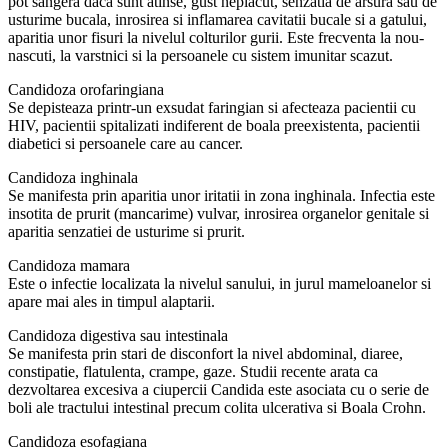
pot sangera daca sunt atinse, gust neplacut, senzatia de arsura sau de
usturime bucala, inrosirea si inflamarea cavitatii bucale si a gatului,
aparitia unor fisuri la nivelul colturilor gurii. Este frecventa la nou-
nascuti, la varstnici si la persoanele cu sistem imunitar scazut.
Candidoza orofaringiana
Se depisteaza printr-un exsudat faringian si afecteaza pacientii cu
HIV, pacientii spitalizati indiferent de boala preexistenta, pacientii
diabetici si persoanele care au cancer.
Candidoza inghinala
Se manifesta prin aparitia unor iritatii in zona inghinala. Infectia este
insotita de prurit (mancarime) vulvar, inrosirea organelor genitale si
aparitia senzatiei de usturime si prurit.
Candidoza mamara
Este o infectie localizata la nivelul sanului, in jurul mameloanelor si
apare mai ales in timpul alaptarii.
Candidoza digestiva sau intestinala
Se manifesta prin stari de disconfort la nivel abdominal, diaree,
constipatie, flatulenta, crampe, gaze. Studii recente arata ca
dezvoltarea excesiva a ciupercii Candida este asociata cu o serie de
boli ale tractului intestinal precum colita ulcerativa si Boala Crohn.
Candidoza esofagiana