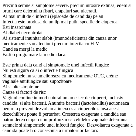
Prezinti semne si simptome severe, precum inrosire extinsa, edem si
prurit care determina fisuri, crapaturi sau ulceratii.
Ai mai mult de 4 infectii (episoade de candida) pe an
Infectia este produsa de un tip mai putin specific de ciuperca
Esti insarcinata
Ai diabet necontrolat
Ai sistemul imunitar slabit (imunodeficienta) din cauza unor
medicamente sau afectiuni precum infectia cu HIV
Cand sa mergi la medic
Fa-ti o programare la medic daca:
Este prima data cand ai simptomele unei infectii fungice
Nu esti sigura ca ai o infectie fungica
Simptomele nu se amelioreaza cu medicamente OTC, crème
vaginale antifungice sau supozitoare
Ai si alte simptome
Cauze si factori de risc
Vaginul contine in mod natural un amestec de ciuperci, inclusiv
candida, si alte bacterii. Anumite bacterii (lactobacillus) actioneaza
pentru a preveni dezvoltarea in exces a ciupercilor. Insa acest
dezechilibru poate fi perturbat. Cresterea exagerata a candida sau
patrunderea ciupercii in profunzimea celulelor vaginale determina
semnele si simptomele unei infectii fungice. Dezvoltarea exagerata a
candida poate fi o consecinta a urmatorilor factori: