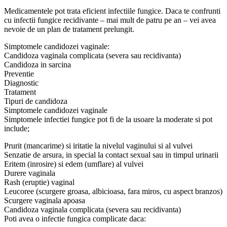
Medicamentele pot trata eficient infectiile fungice. Daca te confrunti
cu infectii fungice recidivante – mai mult de patru pe an – vei avea
nevoie de un plan de tratament prelungit.
Simptomele candidozei vaginale:
Candidoza vaginala complicata (severa sau recidivanta)
Candidoza in sarcina
Preventie
Diagnostic
Tratament
Tipuri de candidoza
Simptomele candidozei vaginale
Simptomele infectiei fungice pot fi de la usoare la moderate si pot
include;
Prurit (mancarime) si iritatie la nivelul vaginului si al vulvei
Senzatie de arsura, in special la contact sexual sau in timpul urinarii
Eritem (inrosire) si edem (umflare) al vulvei
Durere vaginala
Rash (eruptie) vaginal
Leucoree (scurgere groasa, albicioasa, fara miros, cu aspect branzos)
Scurgere vaginala apoasa
Candidoza vaginala complicata (severa sau recidivanta)
Poti avea o infectie fungica complicate daca: