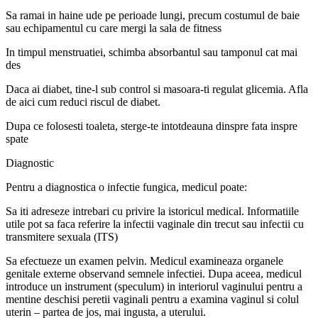
Sa ramai in haine ude pe perioade lungi, precum costumul de baie
sau echipamentul cu care mergi la sala de fitness
In timpul menstruatiei, schimba absorbantul sau tamponul cat mai
des
Daca ai diabet, tine-l sub control si masoara-ti regulat glicemia. Afla
de aici cum reduci riscul de diabet.
Dupa ce folosesti toaleta, sterge-te intotdeauna dinspre fata inspre
spate
Diagnostic
Pentru a diagnostica o infectie fungica, medicul poate:
Sa iti adreseze intrebari cu privire la istoricul medical. Informatiile
utile pot sa faca referire la infectii vaginale din trecut sau infectii cu
transmitere sexuala (ITS)
Sa efectueze un examen pelvin. Medicul examineaza organele
genitale externe observand semnele infectiei. Dupa aceea, medicul
introduce un instrument (speculum) in interiorul vaginului pentru a
mentine deschisi peretii vaginali pentru a examina vaginul si colul
uterin – partea de jos, mai ingusta, a uterului.