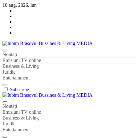
Sari
10 aug. 2026, lun
la
conținut
Iubim Brasovul Bussines & Living MEDIA
Din pasiune și dragoste pentru Brașoveni
Noutăți
Emisiuni TV online
Business & Living
Juridic
Entertainment
Subscribe
Iubim Brasovul Bussines & Living MEDIA
Din pasiune și dragoste pentru Brașoveni
Noutăți
Emisiuni TV online
Business & Living
Juridic
Entertainment