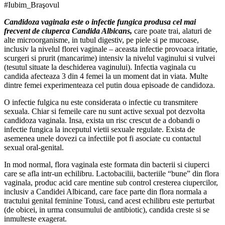
#Iubim_Braşovul
Candidoza vaginala este o infectie fungica produsa cel mai
frecvent de ciuperca Candida Albicans,
care poate trai, alaturi de
alte microorganisme, in tubul digestiv, pe piele si pe mucoase,
inclusiv la nivelul florei vaginale – aceasta infectie provoaca iritatie,
scurgeri si prurit (mancarime) intensiv la nivelul vaginului si vulvei
(tesutul situate la deschiderea vaginului). Infectia vaginala cu
candida afecteaza 3 din 4 femei la un moment dat in viata. Multe
dintre femei experimenteaza cel putin doua episoade de candidoza.
O infectie fulgica nu este considerata o infectie cu transmitere
sexuala. Chiar si femeile care nu sunt active sexual pot dezvolta
candidoza vaginala. Insa, exista un risc crescut de a dobandi o
infectie fungica la inceputul vietii sexuale regulate. Exista de
asemenea unele dovezi ca infectiile pot fi asociate cu contactul
sexual oral-genital.
In mod normal, flora vaginala este formata din bacterii si ciuperci
care se afla intr-un echilibru. Lactobacilii, bacteriile “bune” din flora
vaginala, produc acid care mentine sub control cresterea ciupercilor,
inclusiv a Candidei Albicand, care face parte din flora normala a
tractului genital feminine Totusi, cand acest echilibru este perturbat
(de obicei, in urma consumului de antibiotic), candida creste si se
inmulteste exagerat.