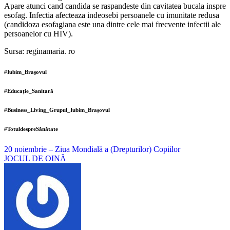
Apare atunci cand candida se raspandeste din cavitatea bucala inspre
esofag. Infectia afecteaza indeosebi persoanele cu imunitate redusa
(candidoza esofagiana este una dintre cele mai frecvente infectii ale
persoanelor cu HIV).
Sursa: reginamaria. ro
#Iubim_Braşovul
#Educație_Sanitară
#Business_Living_Grupul_Iubim_Brașovul
#TotuldespreSănătate
Navigare
20 noiembrie – Ziua Mondială a (Drepturilor) Copiilor
JOCUL DE OINĂ
în
articole