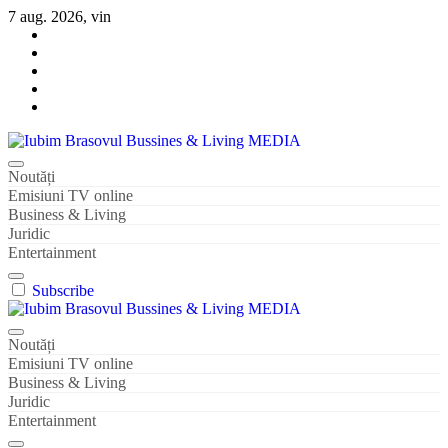
Sari
7 aug. 2026, vin
la
conținut
Iubim Brasovul Bussines & Living MEDIA
Din pasiune și dragoste pentru Brașoveni
Noutăți
Emisiuni TV online
Business & Living
Juridic
Entertainment
Subscribe
Iubim Brasovul Bussines & Living MEDIA
Din pasiune și dragoste pentru Brașoveni
Noutăți
Emisiuni TV online
Business & Living
Juridic
Entertainment