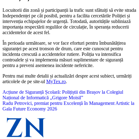
Locuitorii din zonă și participanții la trafic sunt sfătuiți să evite strada
Independenței pe cât posibil, pentru a facilita cercetările Poliției și
intervenția echipajelor de urgență. Totodată, autoritățile subliniază
importanța respectării regulilor de circulație, în speranța reducerii
accidentelor de acest fel.
În perioada următoare, se vor face eforturi pentru îmbunătățirea
siguranței pe acest tronson de drum, care este cunoscut pentru
incidenta crescută a accidentelor rutiere. Poliția va intensifica
controalele și va implementa măsuri suplimentare de siguranță
pentru a preveni asemenea incidente nefericite.
Pentru mai multe detalii și actualizări despre acest subiect, urmăriți
articolele de pe site-ul
MyTex.ro
.
Navigare
Acțiune de Siguranță Școlară: Polițiștii din Brașov la Colegiul
Național de Informatică „Grigore Moisil”
în
Radu Petrovici, premiat pentru Excelență în Management Artistic la
articole
Gala Future Economy 2026