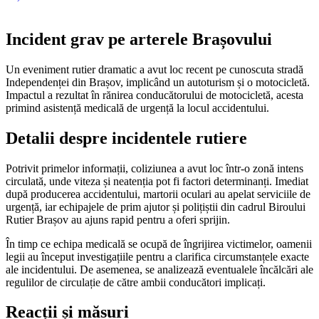
Incident grav pe arterele Brașovului
Un eveniment rutier dramatic a avut loc recent pe cunoscuta stradă
Independenței din Brașov, implicând un autoturism și o motocicletă.
Impactul a rezultat în rănirea conducătorului de motocicletă, acesta
primind asistență medicală de urgență la locul accidentului.
Detalii despre incidentele rutiere
Potrivit primelor informații, coliziunea a avut loc într-o zonă intens
circulată, unde viteza și neatenția pot fi factori determinanți. Imediat
după producerea accidentului, martorii oculari au apelat serviciile de
urgență, iar echipajele de prim ajutor și polițiștii din cadrul Biroului
Rutier Brașov au ajuns rapid pentru a oferi sprijin.
În timp ce echipa medicală se ocupă de îngrijirea victimelor, oamenii
legii au început investigațiile pentru a clarifica circumstanțele exacte
ale incidentului. De asemenea, se analizează eventualele încălcări ale
regulilor de circulație de către ambii conducători implicați.
Reacții și măsuri