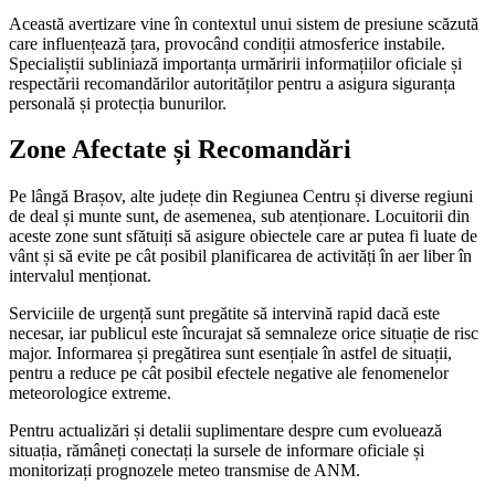
Această avertizare vine în contextul unui sistem de presiune scăzută
care influențează țara, provocând condiții atmosferice instabile.
Specialiștii subliniază importanța urmăririi informațiilor oficiale și
respectării recomandărilor autorităților pentru a asigura siguranța
personală și protecția bunurilor.
Zone Afectate și Recomandări
Pe lângă Brașov, alte județe din Regiunea Centru și diverse regiuni
de deal și munte sunt, de asemenea, sub atenționare. Locuitorii din
aceste zone sunt sfătuiți să asigure obiectele care ar putea fi luate de
vânt și să evite pe cât posibil planificarea de activități în aer liber în
intervalul menționat.
Serviciile de urgență sunt pregătite să intervină rapid dacă este
necesar, iar publicul este încurajat să semnaleze orice situație de risc
major. Informarea și pregătirea sunt esențiale în astfel de situații,
pentru a reduce pe cât posibil efectele negative ale fenomenelor
meteorologice extreme.
Pentru actualizări și detalii suplimentare despre cum evoluează
situația, rămâneți conectați la sursele de informare oficiale și
monitorizați prognozele meteo transmise de ANM.