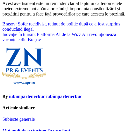
Acest avertisment este un reminder clar al faptului că fenomenele
meteo extreme pot apărea oricând și importanta conștientizării și
pregătirii pentru a face față provocărilor pe care acestea le prezintă.
Navigare
Brașov: Șofer recidivist, reținut de poliție după ce a fost surprins
conducând ilegal
în
Inovație în turism: Platforma AI de la Wizz Air revoluționează
articole
vacanțele din Brașov
By
iubimpartenerbuc iubimpartenerbuc
Articole similare
Subiecte generale
Mai mult de o cincime, în șase luni