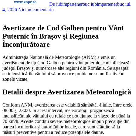
De iubimpartenerbuc iubimpartenerbuc
iul.
4, 2026
Niciun comentariu
Avertizare de Cod Galben pentru Vânt
Puternic în Brașov și Regiunea
Înconjurătoare
Administrația Națională de Meteorologie (ANM) a emis un
avertisment de tip Cod Galben pentru vânt puternic, care afectează
județul Brașov și numeroase alte regiuni din România. Se așteaptă
ca intensificările vântului să provoace probleme semnificative în
zonele vizate.
Detalii despre Avertizarea Meteorologică
Conform ANM, avertizarea este valabilă sâmbătă, 4 iulie, între orele
08:00 și 23:00. În acest interval, meteorologii prognozează
intensificări ale vântului cu rafale ce pot ajunge la viteze de până la
70 km/h. Aceste condiții severe meteorologice impun precauție din
partea locuitorilor și autorităților locale, care sunt sfătuite să ia
măsuri preventive pentru a reduce potențialele daune.