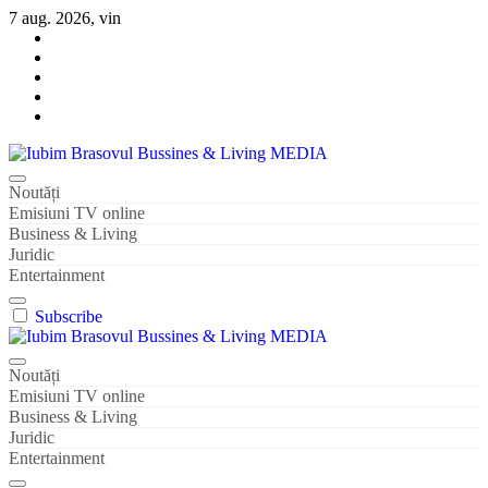
Sari
7 aug. 2026, vin
la
conținut
Iubim Brasovul Bussines & Living MEDIA
Din pasiune și dragoste pentru Brașoveni
Noutăți
Emisiuni TV online
Business & Living
Juridic
Entertainment
Subscribe
Iubim Brasovul Bussines & Living MEDIA
Din pasiune și dragoste pentru Brașoveni
Noutăți
Emisiuni TV online
Business & Living
Juridic
Entertainment