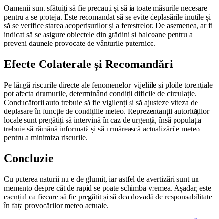
Oamenii sunt sfătuiți să fie precauți și să ia toate măsurile necesare
pentru a se proteja. Este recomandat să se evite deplasările inutile și
să se verifice starea acoperișurilor și a ferestrelor. De asemenea, ar fi
indicat să se asigure obiectele din grădini și balcoane pentru a
preveni daunele provocate de vânturile puternice.
Efecte Colaterale și Recomandări
Pe lângă riscurile directe ale fenomenelor, vijeliile și ploile torențiale
pot afecta drumurile, determinând condiții dificile de circulație.
Conducătorii auto trebuie să fie vigilenți și să ajusteze viteza de
deplasare în funcție de condițiile meteo. Reprezentanții autorităților
locale sunt pregătiți să intervină în caz de urgență, însă populația
trebuie să rămână informată și să urmărească actualizările meteo
pentru a minimiza riscurile.
Concluzie
Cu puterea naturii nu e de glumit, iar astfel de avertizări sunt un
memento despre cât de rapid se poate schimba vremea. Așadar, este
esențial ca fiecare să fie pregătit și să dea dovadă de responsabilitate
în fața provocărilor meteo actuale.