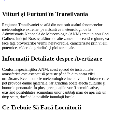
Viituri și Furtuni în Transilvania
Regiunea Transilvaniei se află din nou sub asaltul fenomenelor
meteorologice extreme, pe măsură ce meteorologii de la
Administrația Națională de Meteorologie (ANM) emit un nou Cod
Galben. Județul Brașov, alături de alte zone din această regiune, va
face față provocărilor vremii nefavorabile, caracterizate prin vijelii
puternice, căderi de grindină și ploi torențiale.
Informații Detaliate despre Avertizare
Conform specialiștilor ANM, acest episod de instabilitate
atmosferică este așteptat să persiste până în dimineața zilei
următoare. Evenimentele meteorologice includ vânturi intense care
pot provoca daune materiale, iar grindina poate afecta culturile și
bunurile personale. În plus, precipitațiile vor fi semnificative,
existând posibilitatea acumulării unor cantități mari de apă într-un
timp scurt, ducând la posibile inundații locale.
Ce Trebuie Să Facă Locuitorii