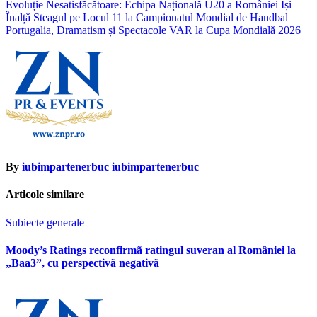
Navigare
Evoluție Nesatisfăcătoare: Echipa Națională U20 a României Își
Înalță Steagul pe Locul 11 la Campionatul Mondial de Handbal
în
Portugalia, Dramatism și Spectacole VAR la Cupa Mondială 2026
articole
By
iubimpartenerbuc iubimpartenerbuc
Articole similare
Subiecte generale
Moody’s Ratings reconfirmã ratingul suveran al României la
„Baa3”, cu perspectivã negativã