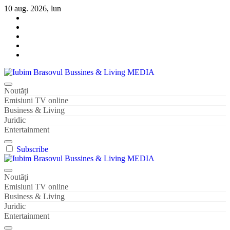
Sari
10 aug. 2026, lun
la
conținut
Iubim Brasovul Bussines & Living MEDIA
Din pasiune și dragoste pentru Brașoveni
Noutăți
Emisiuni TV online
Business & Living
Juridic
Entertainment
Subscribe
Iubim Brasovul Bussines & Living MEDIA
Din pasiune și dragoste pentru Brașoveni
Noutăți
Emisiuni TV online
Business & Living
Juridic
Entertainment