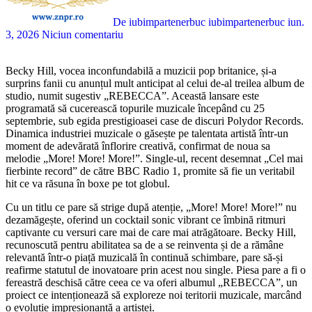
De iubimpartenerbuc iubimpartenerbuc
iun.
3, 2026
Niciun comentariu
Becky Hill, vocea inconfundabilă a muzicii pop britanice, și-a
surprins fanii cu anunțul mult anticipat al celui de-al treilea album de
studio, numit sugestiv „REBECCA”. Această lansare este
programată să cucerească topurile muzicale începând cu 25
septembrie, sub egida prestigioasei case de discuri Polydor Records.
Dinamica industriei muzicale o găsește pe talentata artistă într-un
moment de adevărată înflorire creativă, confirmat de noua sa
melodie „More! More! More!”. Single-ul, recent desemnat „Cel mai
fierbinte record” de către BBC Radio 1, promite să fie un veritabil
hit ce va răsuna în boxe pe tot globul.
Cu un titlu ce pare să strige după atenție, „More! More! More!” nu
dezamăgește, oferind un cocktail sonic vibrant ce îmbină ritmuri
captivante cu versuri care mai de care mai atrăgătoare. Becky Hill,
recunoscută pentru abilitatea sa de a se reinventa și de a rămâne
relevantă într-o piață muzicală în continuă schimbare, pare să-și
reafirme statutul de inovatoare prin acest nou single. Piesa pare a fi o
fereastră deschisă către ceea ce va oferi albumul „REBECCA”, un
proiect ce intenționează să exploreze noi teritorii muzicale, marcând
o evoluție impresionantă a artistei.