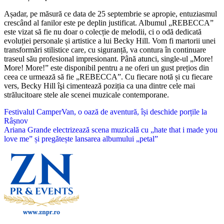
Așadar, pe măsură ce data de 25 septembrie se apropie, entuziasmul
crescând al fanilor este pe deplin justificat. Albumul „REBECCA”
este vizat să fie nu doar o colecție de melodii, ci o odă dedicată
evoluției personale și artistice a lui Becky Hill. Vom fi martorii unei
transformări stilistice care, cu siguranță, va contura în continuare
traseul său profesional impresionant. Până atunci, single-ul „More!
More! More!” este disponibil pentru a ne oferi un gust prețios din
ceea ce urmează să fie „REBECCA”. Cu fiecare notă și cu fiecare
vers, Becky Hill îşi cimentează poziția ca una dintre cele mai
strălucitoare stele ale scenei muzicale contemporane.
Navigare
Festivalul CamperVan, o oază de aventură, își deschide porțile la
Râșnov
în
Ariana Grande electrizează scena muzicală cu „hate that i made you
articole
love me” și pregătește lansarea albumului „petal”