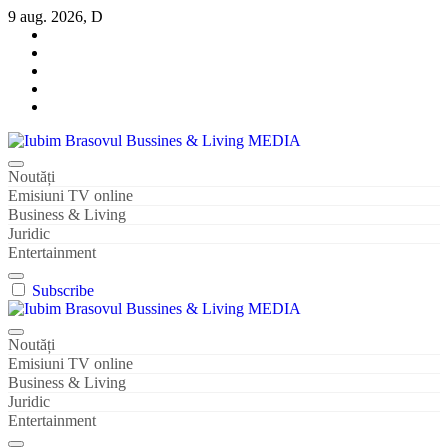
Sari
9 aug. 2026, D
la
conținut
Iubim Brasovul Bussines & Living MEDIA
Din pasiune și dragoste pentru Brașoveni
Noutăți
Emisiuni TV online
Business & Living
Juridic
Entertainment
Subscribe
Iubim Brasovul Bussines & Living MEDIA
Din pasiune și dragoste pentru Brașoveni
Noutăți
Emisiuni TV online
Business & Living
Juridic
Entertainment