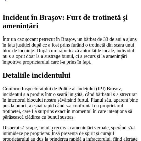
Incident în Brașov: Furt de trotinetă și
amenințări
Într-un caz șocant petrecut în Brașov, un bărbat de 33 de ani a ajuns
în fața justiției după ce a fost prins furând o trotinetă din scara unui
bloc de locuințe. După cum raportează autoritățile locale, individul
nu s-a oprit doar la a sustrage bunul, ci a recurs și la amenințări
împotriva proprietarului care l-a prins în fapt.
Detaliile incidentului
Conform Inspectoratului de Poliție al Județului (IPJ) Brașov,
incidentul s-a produs într-o seară liniștită, când bărbatul s-a strecurat
în interiorul blocului nostru săvârșind furtul. Planul său, aparent bine
pus la punct, a eșuat rapid când s-a confruntat cu proprietarul
trotinetei, care l-a surprins exact în momentul în care intenționa să
părăsească clădirea cu bunul sustras.
Disperat să scape, hoțul a recurs la amenințări verbale, sperând să-l
intimideze pe proprietar. Însă prezența de spirit și curajul
proprietarului au dus la prinderea rapidă a infractorului, fiind alertate