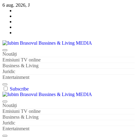
Sari
6 aug. 2026, J
la
conținut
Iubim Brasovul Bussines & Living MEDIA
Din pasiune și dragoste pentru Brașoveni
Noutăți
Emisiuni TV online
Business & Living
Juridic
Entertainment
Subscribe
Iubim Brasovul Bussines & Living MEDIA
Din pasiune și dragoste pentru Brașoveni
Noutăți
Emisiuni TV online
Business & Living
Juridic
Entertainment