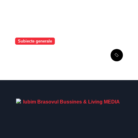
leasingului operațional în
România
Subiecte generale
Mai mult de o cincime, în
șase luni