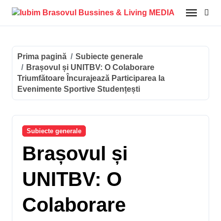
Sari
la
conținut
Prima pagină
Subiecte generale
Brașovul și UNITBV: O Colaborare
Triumfătoare Încurajează Participarea la
Evenimente Sportive Studențești
Subiecte generale
Brașovul și
UNITBV: O
Colaborare