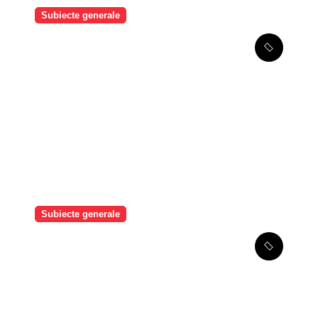
Subiecte generale
COLONY ROMÂNIA –
„Sănătate, Prevenție și
Oportunități de Business”
Subiecte generale
MOOV Leasing obține o
facilitate de credit
sindicalizat de 187 milioane
de euro pentru accelerarea
dezvoltării și extinderea