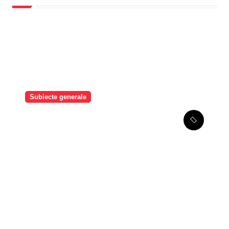
Subiecte generale
Moody’s Ratings reconfirmã
ratingul suveran al
României la „Baa3”, cu
perspectivã negativã