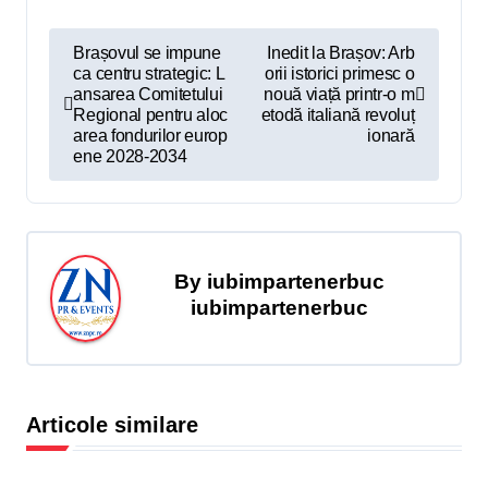
N
Brașovul se impune
Inedit la Brașov: Arb
ca centru strategic: L
orii istorici primesc o
a
ansarea Comitetului
nouă viață printr-o m
v
Regional pentru aloc
etodă italiană revoluț
area fondurilor europ
ionară
i
ene 2028-2034
g
a
r
By
iubimpartenerbuc
e
iubimpartenerbuc
î
n
a
Articole similare
r
t