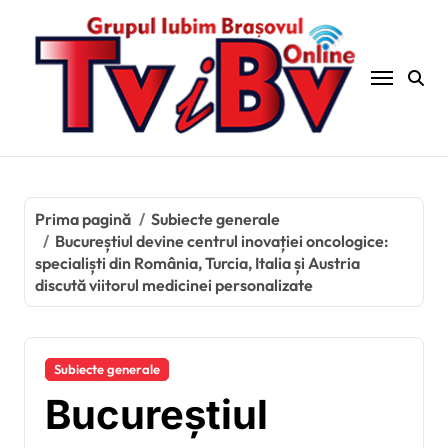
Sari
la
conținut
Prima pagină
Subiecte generale
Bucureștiul devine centrul inovației oncologice:
specialiști din România, Turcia, Italia și Austria
discută viitorul medicinei personalizate
Subiecte generale
Bucureștiul