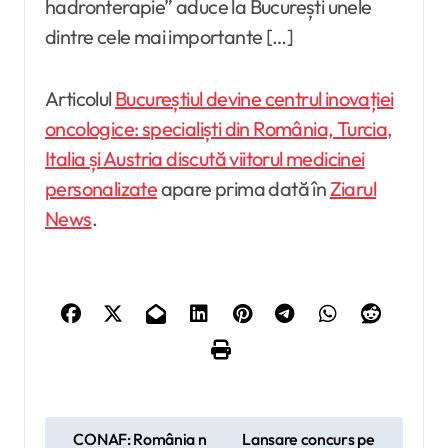
hadronterapie” aduce la București unele
dintre cele mai importante […]
Articolul
Bucureștiul devine centrul inovației
oncologice: specialiști din România, Turcia,
Italia și Austria discută viitorul medicinei
personalizate
apare prima dată în
Ziarul
News
.
N
CONAF: România n
Lansare concurs pe