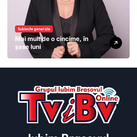
România
Subiecte generale
Mai mult de o cincime, în
șase luni