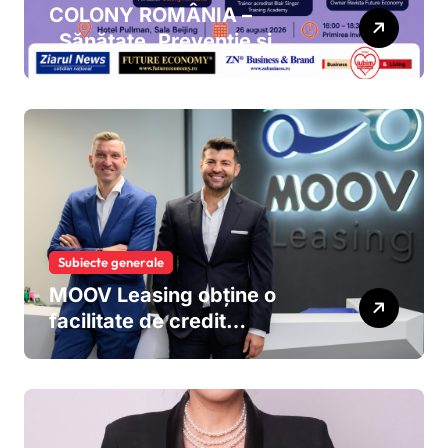
COLONY ROMÂNIA –
„Sănătate, Prevenție și
Oportunități de Business”
Subiecte generale
MOOV Leasing obține o
facilitate de credit
sindicalizat de 187 milioane
de euro pentru accelerarea
dezvoltării și extinderea
leasingului operațional în