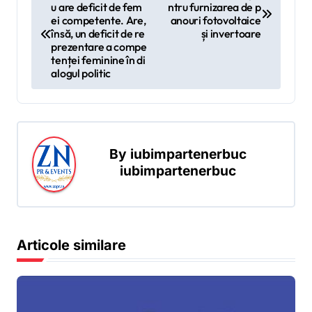
u are deficit de fem
ntru furnizarea de p
a
ei competente. Are,
anouri fotovoltaice
v
însă, un deficit de re
și invertoare
prezentare a compe
i
tenței feminine în di
alogul politic
g
a
r
e
By
iubimpartenerbuc
iubimpartenerbuc
î
n
a
r
Articole similare
t
i
c