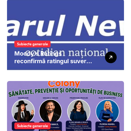
Subiecte generale
Moody’s Ratings
reconfirmã ratingul suveran
al României la „Baa3”, cu
perspectivã negativã
Subiecte generale