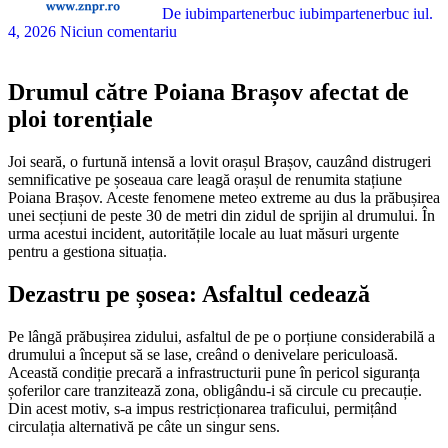
De iubimpartenerbuc iubimpartenerbuc
iul.
4, 2026
Niciun comentariu
Drumul către Poiana Brașov afectat de
ploi torențiale
Joi seară, o furtună intensă a lovit orașul Brașov, cauzând distrugeri
semnificative pe șoseaua care leagă orașul de renumita stațiune
Poiana Brașov. Aceste fenomene meteo extreme au dus la prăbușirea
unei secțiuni de peste 30 de metri din zidul de sprijin al drumului. În
urma acestui incident, autoritățile locale au luat măsuri urgente
pentru a gestiona situația.
Dezastru pe șosea: Asfaltul cedează
Pe lângă prăbușirea zidului, asfaltul de pe o porțiune considerabilă a
drumului a început să se lase, creând o denivelare periculoasă.
Această condiție precară a infrastructurii pune în pericol siguranța
șoferilor care tranzitează zona, obligându-i să circule cu precauție.
Din acest motiv, s-a impus restricționarea traficului, permițând
circulația alternativă pe câte un singur sens.