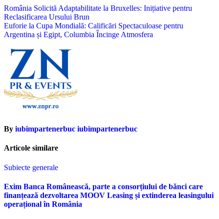
Navigare
România Solicită Adaptabilitate la Bruxelles: Inițiative pentru
Reclasificarea Ursului Brun
în
Euforie la Cupa Mondială: Calificări Spectaculoase pentru
articole
Argentina și Egipt, Columbia Încinge Atmosfera
By
iubimpartenerbuc iubimpartenerbuc
Articole similare
Subiecte generale
Exim Banca Românească, parte a consorțiului de bănci care
finanțează dezvoltarea MOOV Leasing și extinderea leasingului
operațional în România