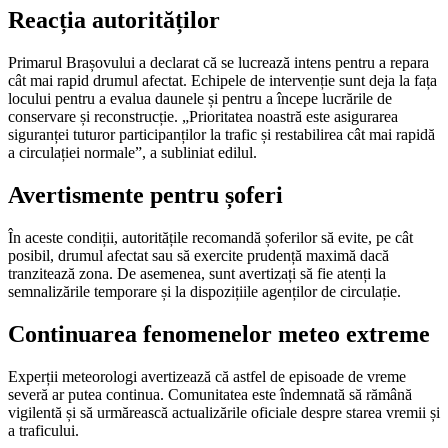
Reacția autorităților
Primarul Brașovului a declarat că se lucrează intens pentru a repara
cât mai rapid drumul afectat. Echipele de intervenție sunt deja la fața
locului pentru a evalua daunele și pentru a începe lucrările de
conservare și reconstrucție. „Prioritatea noastră este asigurarea
siguranței tuturor participanților la trafic și restabilirea cât mai rapidă
a circulației normale”, a subliniat edilul.
Avertismente pentru șoferi
În aceste condiții, autoritățile recomandă șoferilor să evite, pe cât
posibil, drumul afectat sau să exercite prudență maximă dacă
tranzitează zona. De asemenea, sunt avertizați să fie atenți la
semnalizările temporare și la dispozițiile agenților de circulație.
Continuarea fenomenelor meteo extreme
Experții meteorologi avertizează că astfel de episoade de vreme
severă ar putea continua. Comunitatea este îndemnată să rămână
vigilentă și să urmărească actualizările oficiale despre starea vremii și
a traficului.