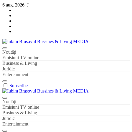
Sari
6 aug. 2026, J
la
conținut
Iubim Brasovul Bussines & Living MEDIA
Din pasiune și dragoste pentru Brașoveni
Noutăți
Emisiuni TV online
Business & Living
Juridic
Entertainment
Subscribe
Iubim Brasovul Bussines & Living MEDIA
Din pasiune și dragoste pentru Brașoveni
Noutăți
Emisiuni TV online
Business & Living
Juridic
Entertainment