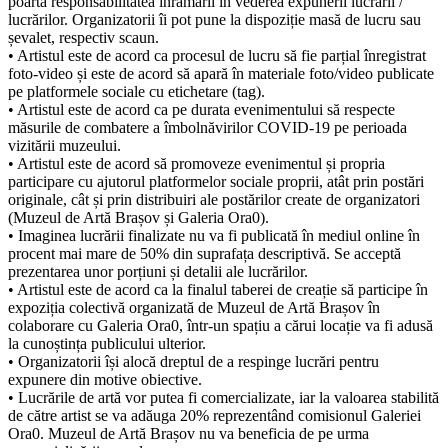
poartă responsabilitatea înrămării în vederea expunerii lucrării /
lucrărilor. Organizatorii îi pot pune la dispoziție masă de lucru sau
șevalet, respectiv scaun.
• Artistul este de acord ca procesul de lucru să fie parțial înregistrat
foto-video și este de acord să apară în materiale foto/video publicate
pe platformele sociale cu etichetare (tag).
• Artistul este de acord ca pe durata evenimentului să respecte
măsurile de combatere a îmbolnăvirilor COVID-19 pe perioada
vizitării muzeului.
• Artistul este de acord să promoveze evenimentul și propria
participare cu ajutorul platformelor sociale proprii, atât prin postări
originale, cât și prin distribuiri ale postărilor create de organizatori
(Muzeul de Artă Brașov și Galeria Ora0).
• Imaginea lucrării finalizate nu va fi publicată în mediul online în
procent mai mare de 50% din suprafața descriptivă. Se acceptă
prezentarea unor porțiuni și detalii ale lucrărilor.
• Artistul este de acord ca la finalul taberei de creație să participe în
expoziția colectivă organizată de Muzeul de Artă Brașov în
colaborare cu Galeria Ora0, într-un spațiu a cărui locație va fi adusă
la cunoștința publicului ulterior.
• Organizatorii își alocă dreptul de a respinge lucrări pentru
expunere din motive obiective.
• Lucrările de artă vor putea fi comercializate, iar la valoarea stabilită
de către artist se va adăuga 20% reprezentând comisionul Galeriei
Ora0. Muzeul de Artă Brașov nu va beneficia de pe urma