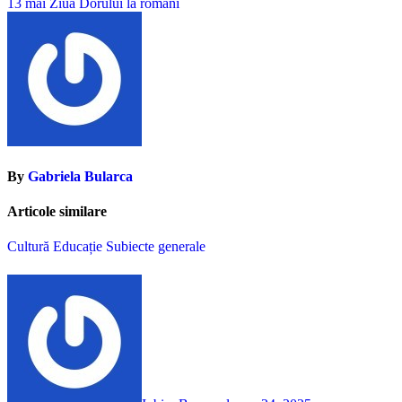
13 mai Ziua Dorului la romani
în
articole
By
Gabriela Bularca
Articole similare
Cultură
Educație
Subiecte generale