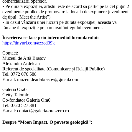
comercializării operelor.
• Pe durata expoziției, artistul este de acord să participe la cel puțin 2
evenimente publice de promovare la locația de expunere (eveniment
de tipul „Meet the Artist”).
• În cazul vânzării unei lucrări pe durata expoziției, aceasta va
rămâne în expoziție pe parcursul întregului eveniment.
Înscrierea se face prin intermediul formularului:
https://tinyurl.com/azzcd39k
Contact:
Muzeul de Artă Brașov
Alexandra Ardelean
Referent de specialitate (Comunicare și Relații Publice)
Tel. 0772 076 588
E-mail: muzeuldeartabrasov@gmail.com
Galeria Ora0
Getty Tatomir
Co-fondator Galeria Ora0
Tel. 0720 527 381
E-mail: contact@galeria-ora-zero.ro
Despre “Moon Impact. O poveste geologică”: