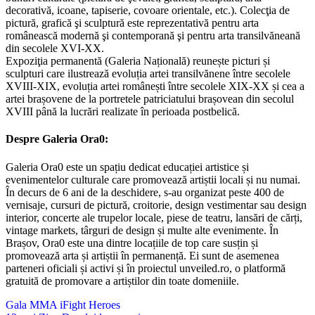
decorativă, icoane, tapiserie, covoare orientale, etc.). Colecţia de
pictură, grafică şi sculptură este reprezentativă pentru arta
românească modernă şi contemporană şi pentru arta transilvăneană
din secolele XVI-XX.
Expoziţia permanentă (Galeria Națională) reunește picturi și
sculpturi care ilustrează evoluția artei transilvănene între secolele
XVIII-XIX, evoluția artei românești între secolele XIX-XX și cea a
artei brașovene de la portretele patriciatului brașovean din secolul
XVIII până la lucrări realizate în perioada postbelică.
Despre Galeria Ora0:
Galeria Ora0 este un spațiu dedicat educației artistice și
evenimentelor culturale care promovează artiștii locali și nu numai.
În decurs de 6 ani de la deschidere, s-au organizat peste 400 de
vernisaje, cursuri de pictură, croitorie, design vestimentar sau design
interior, concerte ale trupelor locale, piese de teatru, lansări de cărți,
vintage markets, târguri de design și multe alte evenimente. În
Brașov, Ora0 este una dintre locațiile de top care susțin și
promovează arta și artiștii în permanență. Ei sunt de asemenea
parteneri oficiali și activi și în proiectul unveiled.ro, o platformă
gratuită de promovare a artiștilor din toate domeniile.
Navigare
Gala MMA iFight Heroes