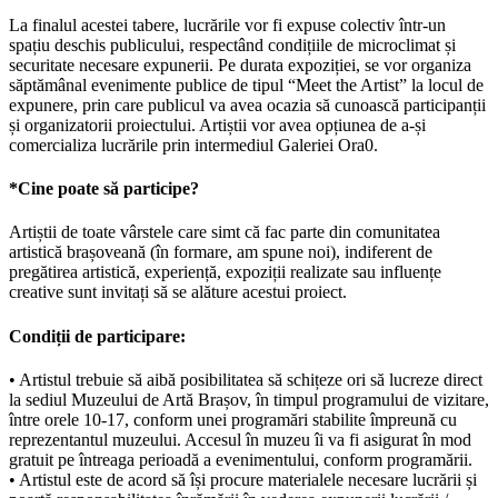
La finalul acestei tabere, lucrările vor fi expuse colectiv într-un
spațiu deschis publicului, respectând condițiile de microclimat și
securitate necesare expunerii. Pe durata expoziției, se vor organiza
săptămânal evenimente publice de tipul “Meet the Artist” la locul de
expunere, prin care publicul va avea ocazia să cunoască participanții
și organizatorii proiectului. Artiștii vor avea opțiunea de a-și
comercializa lucrările prin intermediul Galeriei Ora0.
*Cine poate să participe?
Artiștii de toate vârstele care simt că fac parte din comunitatea
artistică brașoveană (în formare, am spune noi), indiferent de
pregătirea artistică, experiență, expoziții realizate sau influențe
creative sunt invitați să se alăture acestui proiect.
Condiții de participare:
• Artistul trebuie să aibă posibilitatea să schițeze ori să lucreze direct
la sediul Muzeului de Artă Brașov, în timpul programului de vizitare,
între orele 10-17, conform unei programări stabilite împreună cu
reprezentantul muzeului. Accesul în muzeu îi va fi asigurat în mod
gratuit pe întreaga perioadă a evenimentului, conform programării.
• Artistul este de acord să își procure materialele necesare lucrării și