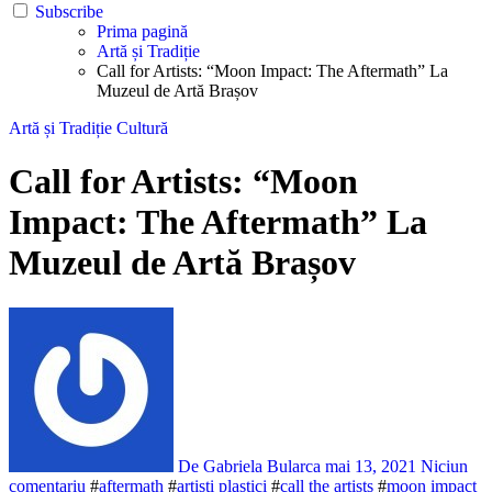
Subscribe
Prima pagină
Artă și Tradiție
Call for Artists: “Moon Impact: The Aftermath” La
Muzeul de Artă Brașov
Artă și Tradiție
Cultură
Call for Artists: “Moon
Impact: The Aftermath” La
Muzeul de Artă Brașov
De Gabriela Bularca
mai 13, 2021
Niciun
comentariu
#
aftermath
#
artisti plastici
#
call the artists
#
moon impact