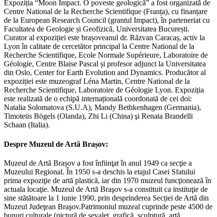
Expoziția “Moon Impact. O poveste geologică” a fost organizată de
Centre National de la Recherche Scientifique (Franța), cu finanțare
de la European Research Council (grantul Impact), în parteneriat cu
Facultatea de Geologie și Geofizică, Universitatea București.
Curator al expoziției este brașoveanul dr. Răzvan Caracaș, activ la
Lyon în calitate de cercetător principal la Centre National de la
Recherche Scientifique, Ecole Normale Supérieure, Laboratoire de
Géologie, Centre Blaise Pascal și profesor adjunct la Universitatea
din Oslo, Center for Earth Evolution and Dynamics. Producător al
expoziției este muzeograf Léna Martin, Centre National de la
Recherche Scientifique, Laboratoire de Géologie Lyon. Expoziția
este realizată de o echipă internațională coordonată de cei doi:
Natalia Solomatova (S.U.A), Mandy Bethkenhagen (Germania),
Timoteüs Bögels (Olanda), Zhi Li (China) şi Renata Brandelli
Schaan (Italia).
Despre Muzeul de Artă Brașov:
Muzeul de Artă Brașov a fost înfiinţat în anul 1949 ca secţie a
Muzeului Regional. În 1950 s-a deschis la etajul Casei Sfatului
prima expoziţie de artă plastică, iar din 1970 muzeul funcţionează în
actuala locaţie. Muzeul de Artă Braşov s-a constituit ca instituţie de
sine stătătoare la 1 iunie 1990, prin desprinderea Secției de Artă din
Muzeul Judeţean Braşov.Patrimoniul muzeal cuprinde peste 4500 de
bunuri culturale (pictură de şevalet, grafică, sculptură, artă