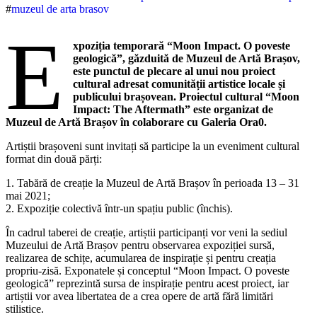
#
muzeul de arta brasov
E
xpoziția temporară “Moon Impact. O poveste
geologică”, găzduită de Muzeul de Artă Brașov,
este punctul de plecare al unui nou proiect
cultural adresat comunității artistice locale și
publicului brașovean. Proiectul cultural “Moon
Impact: The Aftermath” este organizat de
Muzeul de Artă Brașov în colaborare cu Galeria Ora0.
Artiștii brașoveni sunt invitați să participe la un eveniment cultural
format din două părți:
1. Tabără de creație la Muzeul de Artă Brașov în perioada 13 – 31
mai 2021;
2. Expoziție colectivă într-un spațiu public (închis).
În cadrul taberei de creație, artiștii participanți vor veni la sediul
Muzeului de Artă Brașov pentru observarea expoziției sursă,
realizarea de schițe, acumularea de inspirație și pentru creația
propriu-zisă. Exponatele și conceptul “Moon Impact. O poveste
geologică” reprezintă sursa de inspirație pentru acest proiect, iar
artiștii vor avea libertatea de a crea opere de artă fără limitări
stilistice.