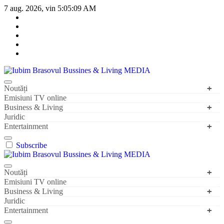
Sari
7 aug. 2026, vin
5:05:09 AM
la
conținut
Iubim Brasovul Bussines & Living MEDIA
Din pasiune și dragoste pentru Brașoveni
Noutăți
Emisiuni TV online
Business & Living
Juridic
Entertainment
Subscribe
Iubim Brasovul Bussines & Living MEDIA
Din pasiune și dragoste pentru Brașoveni
Noutăți
Emisiuni TV online
Business & Living
Juridic
Entertainment