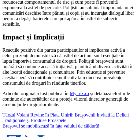
recunoscut comportamentul de risc și cum poate fi prevenită
expunerea la astfel de pericole. Polițiștii au subliniat importanța unei
comunicări deschise între părinți și copii și au încurajat dialogul liber
pentru a depăși barierele care pot apărea în astfel de subiecte
sensibile.
Impact și Implicații
Reacțiile pozitive din partea participanților și implicarea activă a
celor prezenți demonstrează că astfel de acțiuni sunt esențiale în
lupta împotriva consumului de droguri. Polițiștii brașoveni sunt
hotărâți să continue această inițiativă, planificând diverse activități în
alte locații educaționale și comunitare. Prin educație și prevenire,
aceștia speră să contribuie semnificativ la reducerea prevalenței
consumului de droguri în rândurile tinerilor.
Articolul original a fost publicat în
MyTex.ro
și detaliază eforturile
continue ale autorităților de a proteja viitorul tinerelor generații de
amenințările drogurilor ilicite.
Navigare
Târgul Volant Revine în Piața Unirii: Brașovenii Invitati la Delicii
Tradiționale și Produse Proaspete
în
Brașovul se mobilizează în fața valului de căldură!
articole