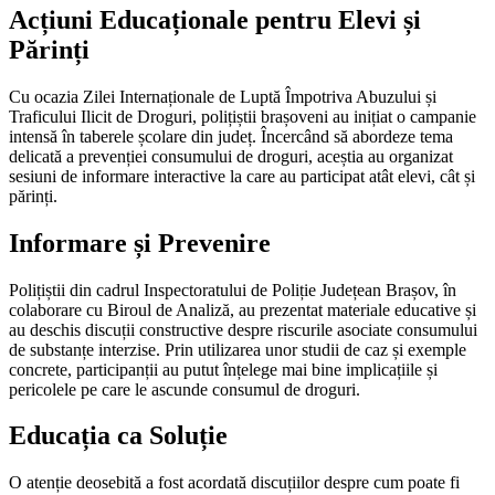
Acțiuni Educaționale pentru Elevi și
Părinți
Cu ocazia Zilei Internaționale de Luptă Împotriva Abuzului și
Traficului Ilicit de Droguri, polițiștii brașoveni au inițiat o campanie
intensă în taberele școlare din județ. Încercând să abordeze tema
delicată a prevenției consumului de droguri, aceștia au organizat
sesiuni de informare interactive la care au participat atât elevi, cât și
părinți.
Informare și Prevenire
Polițiștii din cadrul Inspectoratului de Poliție Județean Brașov, în
colaborare cu Biroul de Analiză, au prezentat materiale educative și
au deschis discuții constructive despre riscurile asociate consumului
de substanțe interzise. Prin utilizarea unor studii de caz și exemple
concrete, participanții au putut înțelege mai bine implicațiile și
pericolele pe care le ascunde consumul de droguri.
Educația ca Soluție
O atenție deosebită a fost acordată discuțiilor despre cum poate fi