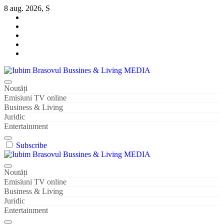
Sari
8 aug. 2026, S
la
conținut
Iubim Brasovul Bussines & Living MEDIA
Din pasiune și dragoste pentru Brașoveni
Noutăți
Emisiuni TV online
Business & Living
Juridic
Entertainment
Subscribe
Iubim Brasovul Bussines & Living MEDIA
Din pasiune și dragoste pentru Brașoveni
Noutăți
Emisiuni TV online
Business & Living
Juridic
Entertainment