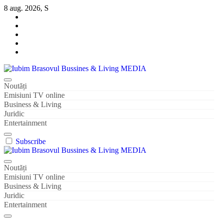
Sari
8 aug. 2026, S
la
conținut
Iubim Brasovul Bussines & Living MEDIA
Din pasiune și dragoste pentru Brașoveni
Noutăți
Emisiuni TV online
Business & Living
Juridic
Entertainment
Subscribe
Iubim Brasovul Bussines & Living MEDIA
Din pasiune și dragoste pentru Brașoveni
Noutăți
Emisiuni TV online
Business & Living
Juridic
Entertainment