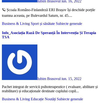
Iubim Brasovul
iun. 16, 2022
🪐 Școala Româno-Finlandeză ERI Brașov își deschide porțile
toamna aceasta, pe Bulevardul Saturn, nr. 45....
Business & Living
Sport și sănătate
Subiecte generale
Info_Asociația Rază De Speranță În Intervenția Și Terapia
TSA
Iubim Brasovul
iun. 15, 2022
Pachet integrat de servicii psihoterapeutice ( evaluare, abilitare și
reabilitare) și educaționale destinate cuplului copil...
Business & Living
Educație
Noutăți
Subiecte generale