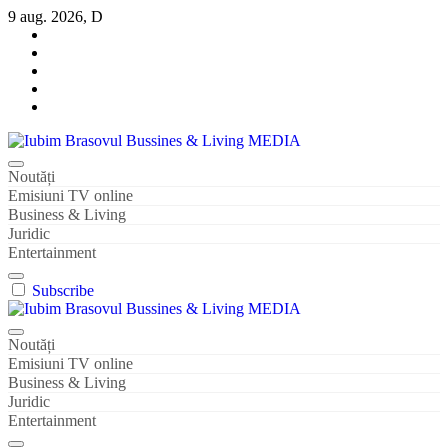
Sari
9 aug. 2026, D
la
conținut
Iubim Brasovul Bussines & Living MEDIA
Din pasiune și dragoste pentru Brașoveni
Noutăți
Emisiuni TV online
Business & Living
Juridic
Entertainment
Subscribe
Iubim Brasovul Bussines & Living MEDIA
Din pasiune și dragoste pentru Brașoveni
Noutăți
Emisiuni TV online
Business & Living
Juridic
Entertainment