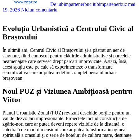
De iubimpartenerbuc iubimpartenerbuc
mai
19, 2026
Niciun comentariu
Evoluția Urbanistică a Centrului Civic al
Brașovului
În ultimii ani, Centrul Civic al Brașovului și-a păstrat un aer de
stagnare, fiind cunoscut pentru clădirile administrative și parcelele
neamenajate care servesc drept parcări improvizate. Astăzi, însă,
acest spațiu este pe cale să experimenteze o transformare
semnificativă care ar putea redefini complet peisajul urban
brașovean.
Noul PUZ și Viziunea Ambițioasă pentru
Viitor
Planul Urbanistic Zonal (PUZ) revizuit deschide porțile pentru un
val de dezvoltări impresionante. Proiectele includ construcția de
zgârie-nori care ar putea deveni repere vizibile de la distanță, o
catedrală de mari dimensiuni care ar putea transforma imaginea
spirituală a orașului și o serie de hoteluri de calibru mare, destinate