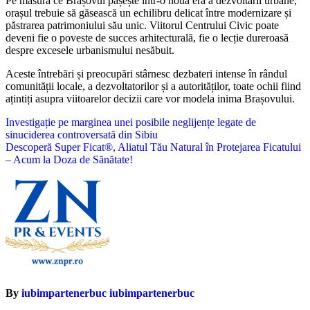
Pe măsură ce Brașovul pășește într-o nouă eră a dezvoltării urbane,
orașul trebuie să găsească un echilibru delicat între modernizare și
păstrarea patrimoniului său unic. Viitorul Centrului Civic poate
deveni fie o poveste de succes arhitecturală, fie o lecție dureroasă
despre excesele urbanismului nesăbuit.
Aceste întrebări și preocupări stârnesc dezbateri intense în rândul
comunității locale, a dezvoltatorilor și a autorităților, toate ochii fiind
ațintiți asupra viitoarelor decizii care vor modela inima Brașovului.
Navigare
Investigație pe marginea unei posibile neglijențe legate de
sinuciderea controversată din Sibiu
în
Descoperă Super Ficat®, Aliatul Tău Natural în Protejarea Ficatului
articole
– Acum la Doza de Sănătate!
By
iubimpartenerbuc iubimpartenerbuc