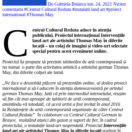
De Gabriela Bularca
iun. 24, 2021
Niciun
comentariu
#
Centrul Cultural Reduta
#
instalatii land art
#
proiect
international
#
Thomas May
C
entrul Cultural Reduta aduce în atenția
publicului, Proiectul internațional Intervențiile
land-art ale artistului Thomas May în diferite
locații – un colaj de imagini și video-uri selectate
special pentru acest eveniment online.
Proiectul își propune să prezinte iubitorilor de artă contemporană și
nu numai o parte din activitatea artistică a artistului german Thomas
May, din diferite colțuri ale lumii.
,,
Ne face o deosebită plăcere să prezentăm online, al doilea proiect
internațional și să-l aducem în atenția dumneavoastră pe artistul
german Thomas May. Iată că prin intermediul internetului, reușim
să fim cât mai aproape de iubitorii de artă contemporană,
amintindu-vă totodată, că acest artist a fost invitat în anul 2016
la Rezidențele de artă contemporană organizate de către Centrul
Cultural ֦Redutaˮ în colaborare cu Centrul Cultural German la
Brașov, realizând atunci din gazon și suport de fier, în cadrul
proiectului, o instalație land-art suspendată. Proiectul
Intervențiile
land-art ale artistului Thomas May în diferite locații
realizat în