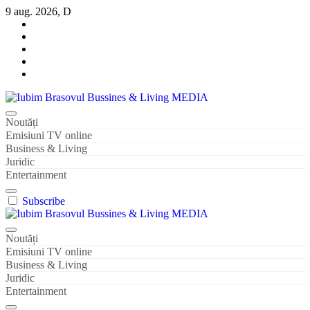
Sari
9 aug. 2026, D
la
conținut
Iubim Brasovul Bussines & Living MEDIA
Din pasiune și dragoste pentru Brașoveni
Noutăți
Emisiuni TV online
Business & Living
Juridic
Entertainment
Subscribe
Iubim Brasovul Bussines & Living MEDIA
Din pasiune și dragoste pentru Brașoveni
Noutăți
Emisiuni TV online
Business & Living
Juridic
Entertainment