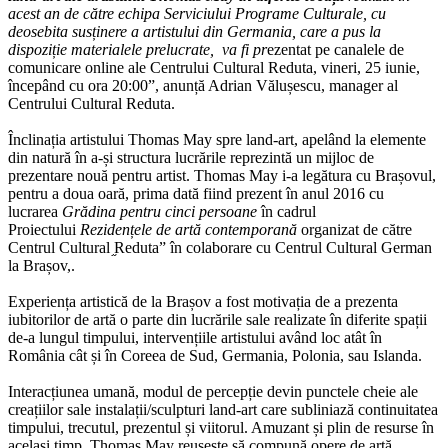
acest an de către echipa Serviciului Programe Culturale, cu
deosebita susținere a artistului din Germania, care a pus la
dispoziție materialele prelucrate, va fi pr
ezentat pe canalele de
comunicare online ale Centrului Cultural Reduta, vineri, 25 iunie,
începând cu ora 20:00”, anunță Adrian Vălușescu, manager al
Centrului Cultural Reduta.
Înclinația artistului Thomas May spre land-art, apelând la elemente
din natură în a-și structura lucrările reprezintă un mijloc de
prezentare nouă pentru artist. Thomas May i-a legătura cu Brașovul,
pentru a doua oară, prima dată fiind prezent în anul 2016 cu
lucrarea
Grădina pentru cinci persoane
în cadrul
Proiectului
Rezidențele de artă contemporană
organizat de către
Centrul Cultural ֦Redutaˮ în colaborare cu Centrul Cultural German
la Brașov,.
Experiența artistică de la Brașov a fost motivația de a prezenta
iubitorilor de artă o parte din lucrările sale realizate în diferite spații
de-a lungul timpului, intervențiile artistului având loc atât în
România cât și în Coreea de Sud, Germania, Polonia, sau Islanda.
Interacțiunea umană, modul de percepție devin punctele cheie ale
creațiilor sale instalații/sculpturi land-art care subliniază continuitatea
timpului, trecutul, prezentul și viitorul. Amuzant și plin de resurse în
același timp, Thomas May reușește să compună opere de artă