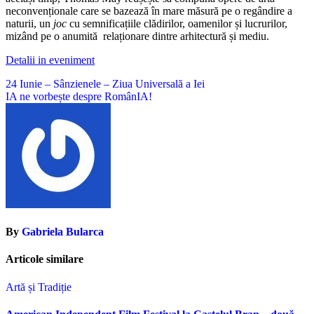
neconvenționale care se bazează în mare măsură pe o regândire a
naturii, un
joc
cu semnificațiile clădirilor, oamenilor și lucrurilor,
mizând pe o anumită relaționare dintre arhitectură și mediu.
Detalii in eveniment
Navigare
24 Iunie – Sânzienele – Ziua Universală a Iei
IA ne vorbește despre RomânIA!
în
articole
By
Gabriela Bularca
Articole similare
Artă și Tradiție