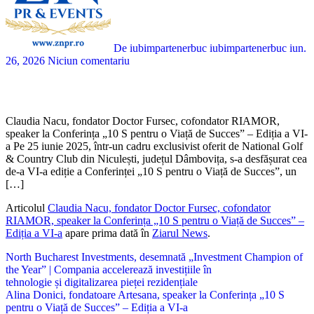
De iubimpartenerbuc iubimpartenerbuc
iun.
26, 2026
Niciun comentariu
Claudia Nacu, fondator Doctor Fursec, cofondator RIAMOR,
speaker la Conferința „10 S pentru o Viață de Succes” – Ediția a VI-
a Pe 25 iunie 2025, într-un cadru exclusivist oferit de National Golf
& Country Club din Niculești, județul Dâmbovița, s-a desfășurat cea
de-a VI-a ediție a Conferinței „10 S pentru o Viață de Succes”, un
[…]
Articolul
Claudia Nacu, fondator Doctor Fursec, cofondator
RIAMOR, speaker la Conferința „10 S pentru o Viață de Succes” –
Ediția a VI-a
apare prima dată în
Ziarul News
.
Navigare
North Bucharest Investments, desemnată „Investment Champion of
the Year” | Compania accelerează investițiile în
în
tehnologie și digitalizarea pieței rezidențiale
articole
Alina Donici, fondatoare Artesana, speaker la Conferința „10 S
pentru o Viață de Succes” – Ediția a VI-a