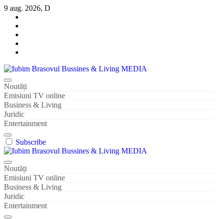
Sari
9 aug. 2026, D
la
conținut
Iubim Brasovul Bussines & Living MEDIA
Din pasiune și dragoste pentru Brașoveni
Noutăți
Emisiuni TV online
Business & Living
Juridic
Entertainment
Subscribe
Iubim Brasovul Bussines & Living MEDIA
Din pasiune și dragoste pentru Brașoveni
Noutăți
Emisiuni TV online
Business & Living
Juridic
Entertainment