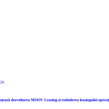
026
nțează dezvoltarea MOOV Leasing și extinderea leasingului opera