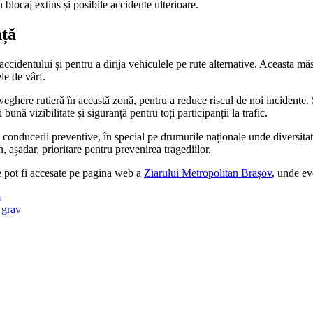
un blocaj extins și posibile accidente ulterioare.
nță
accidentului și pentru a dirija vehiculele pe rute alternative. Aceasta m
le de vârf.
aveghere rutieră în această zonă, pentru a reduce riscul de noi incidente. 
ă vizibilitate și siguranță pentru toți participanții la trafic.
 a conducerii preventive, în special pe drumurile naționale unde diversita
, așadar, prioritare pentru prevenirea tragediilor.
ele pot fi accesate pe pagina web a
Ziarului Metropolitan Brașov
, unde ev
m
 grav