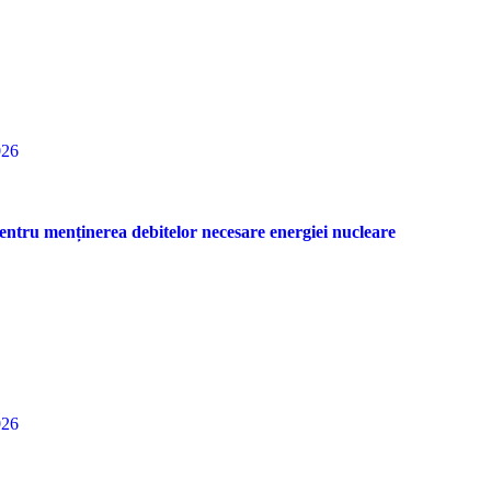
026
entru menținerea debitelor necesare energiei nucleare
026