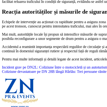
facilitat reluarea traficului în condiții de siguranță, evitându-se astfel 
Reacția autorităților și măsurile de sigura
Echipele de intervenție au acționat cu rapiditate pentru a asigura zona 
pe acest tronson, cunoscut pentru intensitatea traficului, mai ales în ore
Mai mult, autoritățile locale își propun să intensifice măsurile de supr
posibila reconfigurare a unor segmente de drum pentru a asigura o mai bun
Accidentul a reamintit importanța respectării regulilor de circulație și
continuă în domeniul siguranței rutiere și respectul față de reguli rămân
Pentru mai multe informații și detalii legate de acest incident, articol
Navigare
Incident grav pe DN2L: Coliziune între o motocicletă și un autoturis
Coliziune devastatoare pe DN 28B lângă Hârlău: Trei persoane rănite
în
articole