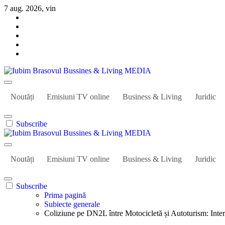
Sari
7 aug. 2026, vin
la
conținut
Iubim Brasovul Bussines & Living MEDIA
Din pasiune și dragoste pentru Brașoveni
Noutăți
Emisiuni TV online
Business & Living
Juridic
Subscribe
Iubim Brasovul Bussines & Living MEDIA
Din pasiune și dragoste pentru Brașoveni
Noutăți
Emisiuni TV online
Business & Living
Juridic
Subscribe
Prima pagină
Subiecte generale
Coliziune pe DN2L între Motocicletă și Autoturism: Inter