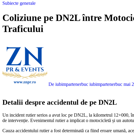
Subiecte generale
Coliziune pe DN2L între Motocic
Traficului
De iubimpartenerbuc iubimpartenerbuc
mai 2
Detalii despre accidentul de pe DN2L
Un incident rutier serios a avut loc pe DN2L, la kilometrul 12+000, în proximitatea comunei Panciu din județul Vrancea, marcând ziua de ieri cu momente de tensiune ridicată pentru participanții la trafic și forțele
de intervenție. Evenimentul rutier a implicat o motocicletă și un autotu
Cauza accidentului rutier a fost determinată ca fiind eroare umană, aces