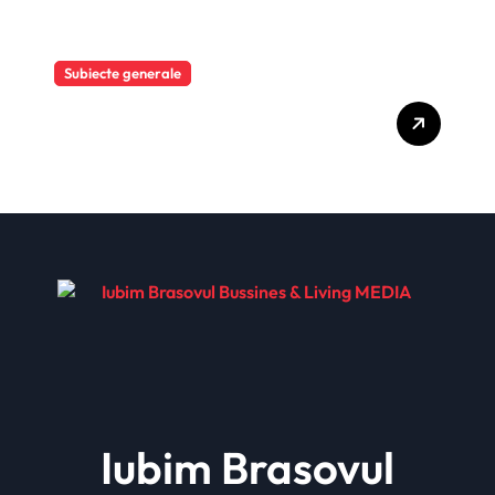
Subiecte generale
Mai mult de o cincime, în
șase luni
Iubim Brasovul