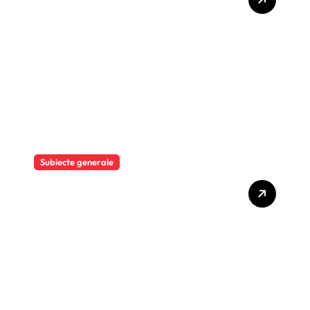
„Sănătate, Prevenție și
Oportunități de Business”
Subiecte generale
MOOV Leasing obține o
facilitate de credit
sindicalizat de 187 milioane
de euro pentru accelerarea
dezvoltării și extinderea
leasingului operațional în
România