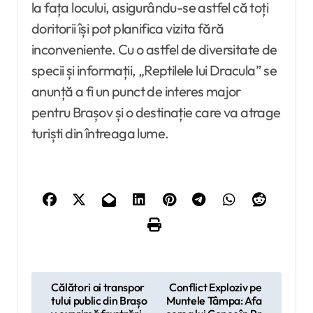
la fața locului, asigurându-se astfel că toți
doritorii își pot planifica vizita fără
inconveniente. Cu o astfel de diversitate de
specii și informații, „Reptilele lui Dracula” se
anunță a fi un punct de interes major
pentru Brașov și o destinație care va atrage
turiști din întreaga lume.
N
Călători ai transpor
Conflict Exploziv pe
tului public din Brașo
Muntele Tâmpa: Afa
a