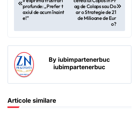
v exprimă frustrări
cerea lui Copos în Pr
v
profunde: „Prefer t
ag de Colaps sau Do
axiul de acum înaint
ar o Strategie de 21
i
e!”
de Milioane de Eur
o?
g
a
r
e
By
iubimpartenerbuc
iubimpartenerbuc
î
n
a
r
Articole similare
t
i
c