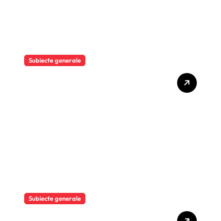
Subiecte generale
Moody’s Ratings
reconfirmã ratingul suveran
al României la „Baa3”, cu
perspectivã negativã
Subiecte generale
COLONY ROMÂNIA –