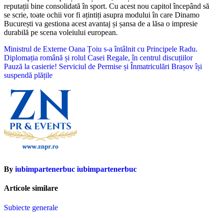
reputații bine consolidată în sport. Cu acest nou capitol începând să
se scrie, toate ochii vor fi ațintiți asupra modului în care Dinamo
București va gestiona acest avantaj și șansa de a lăsa o impresie
durabilă pe scena voleiului european.
Navigare
Ministrul de Externe Oana Țoiu s-a întâlnit cu Principele Radu.
Diplomația română și rolul Casei Regale, în centrul discuțiilor
în
Pauză la casierie! Serviciul de Permise și Înmatriculări Brașov își
articole
suspendă plățile
By
iubimpartenerbuc iubimpartenerbuc
Articole similare
Subiecte generale