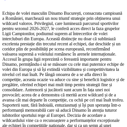
Echipa de volei masculin Dinamo București, consacrata campioană
a României, marchează un nou triumf strategie prin obținerea unui
wildcard valoros. Privilegiul, care luminează parcursul sportivilor
pentru sezonul 2026-2027, le conferă acces direct la faza grupelor
Ligii Campionilor, podiumul suprem al întrecerilor de volei
intercluburi din Europa. Această distincție nu doar că subliniază
excelenta prestație din trecutul recent al echipei, dar deschide și un
coridor plin de posibilități pe scena europeană, reconfirmând
valoarea supremă a voleiului românesc în arenele internaționale.
Accesul în grupa ligii reprezintă o fereastră importante pentru
Dinamo, permițându-i să se măsoare cu cele mai puternice echipe de
volei din Europa și să își extindă vizibilitatea și competitivitatea la
nivelul cel mai înalt. Pe lângă onoarea de a se afla direct în
competiție, aceasta ocazie va aduce cu sine și beneficii logistice și de
pregătire, oferind echipei mai mult timp pentru strategii fine și
consolidare. Antrenorii și jucătorii sunt acum în fața unei noi
provocări; aceea de a demonstra că merită acest wildcard și de a
avansa cât mai departe în competiție, cu ochii pe cel mai înalt trofeu.
Suporterii sunt, fără îndoială, entuziasmați și își pun speranța într-o
performanță memorabilă care să aducă Dinamo în atenția tuturor
iubitorilor sportului rege al Europei. Decizia de acordare a
wildcardului vine ca o recunoaștere a performanțelor excepționale
ale echipei în competițiile naționale, dar și ca un semn al unei