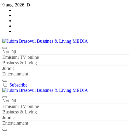
Sari
9 aug. 2026, D
la
conținut
Iubim Brasovul Bussines & Living MEDIA
Din pasiune și dragoste pentru Brașoveni
Noutăți
Emisiuni TV online
Business & Living
Juridic
Entertainment
Subscribe
Iubim Brasovul Bussines & Living MEDIA
Din pasiune și dragoste pentru Brașoveni
Noutăți
Emisiuni TV online
Business & Living
Juridic
Entertainment