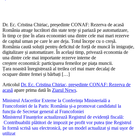
Dr. Ec. Cristina Chiriac, președinte CONAF: Rezerva de acasă
România atrage lucrători din state terțe și pariază pe automatizare,
în timp ce ține în afara economiei una dintre cele mai mari rezerve
de capital uman pe care le are deja. Totul începe cu o creșă.
România caută soluții pentru deficitul de forță de muncă în imigrație,
digitalizare și automatizare. În același timp, privează economia de
una dintre cele mai importante rezerve interne de
creștere economică: participarea femeilor pe piața muncii.
Țara noastră înregistrează al treilea cel mai mare decalaj de
ocupare dintre femei și bărbați […]
Articolul
Dr. Ec. Cristina Chiriac, președinte CONAF: Rezerva de
acasă
apare prima dată în
Ziarul News
.
Navigare
Ministrul Afacerilor Externe la Conferința Ministerială a
Francofoniei de la Paris: România și-a promovat candidatul la
în
funcția de Secretar general al Francofoniei
articole
Ministerul Finanțelor actualizează Registrul de evidență fiscală:
Contribuabilii plătitori de impozit pe profit vor putea ține Registrul
în formă scrisă sau electronică, pe un model actualizat și mai ușor de
utilizat