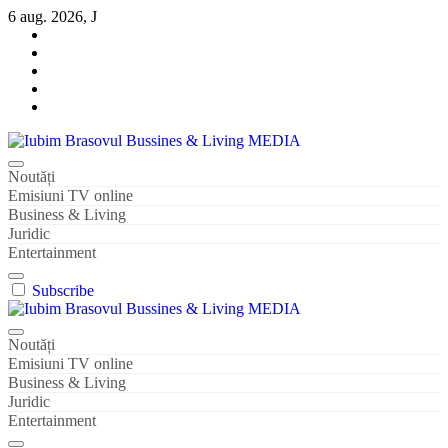
Sari
6 aug. 2026, J
la
conținut
Iubim Brasovul Bussines & Living MEDIA
Din pasiune și dragoste pentru Brașoveni
Noutăți
Emisiuni TV online
Business & Living
Juridic
Entertainment
Subscribe
Iubim Brasovul Bussines & Living MEDIA
Din pasiune și dragoste pentru Brașoveni
Noutăți
Emisiuni TV online
Business & Living
Juridic
Entertainment