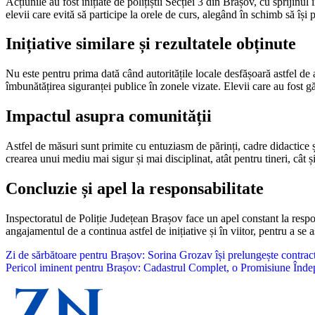
Acțiunile au fost inițiate de polițiștii Secției 3 din Brașov, cu sprijinu
elevii care evită să participe la orele de curs, alegând în schimb să își p
Inițiative similare și rezultatele obținute
Nu este pentru prima dată când autoritățile locale desfășoară astfel de
îmbunătățirea siguranței publice în zonele vizate. Elevii care au fost găs
Impactul asupra comunității
Astfel de măsuri sunt primite cu entuziasm de părinți, cadre didactice
crearea unui mediu mai sigur și mai disciplinat, atât pentru tineri, cât ș
Concluzie și apel la responsabilitate
Inspectoratul de Poliție Județean Brașov face un apel constant la responsab
angajamentul de a continua astfel de inițiative și în viitor, pentru a se
Navigare
Zi de sărbătoare pentru Brașov: Sorina Grozav își prelungește contra
Pericol iminent pentru Brașov: Cadastrul Complet, o Promisiune Înde
în
articole