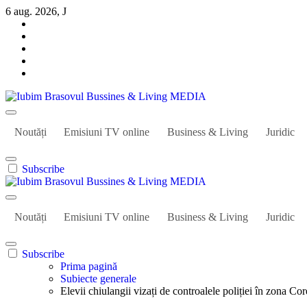
Sari
6 aug. 2026, J
la
conținut
Iubim Brasovul Bussines & Living MEDIA
Din pasiune și dragoste pentru Brașoveni
Noutăți
Emisiuni TV online
Business & Living
Juridic
Subscribe
Iubim Brasovul Bussines & Living MEDIA
Din pasiune și dragoste pentru Brașoveni
Noutăți
Emisiuni TV online
Business & Living
Juridic
Subscribe
Prima pagină
Subiecte generale
Elevii chiulangii vizați de controalele poliției în zona Co