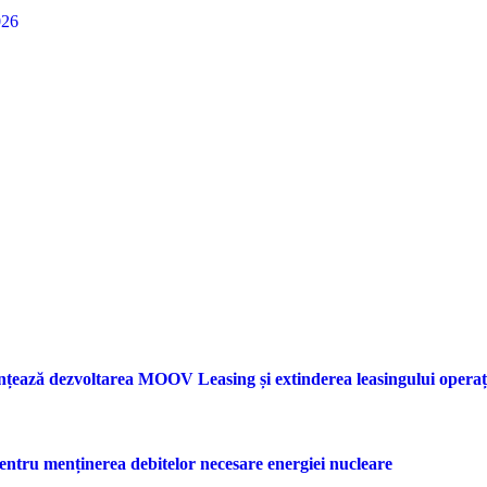
026
nțează dezvoltarea MOOV Leasing și extinderea leasingului opera
entru menținerea debitelor necesare energiei nucleare