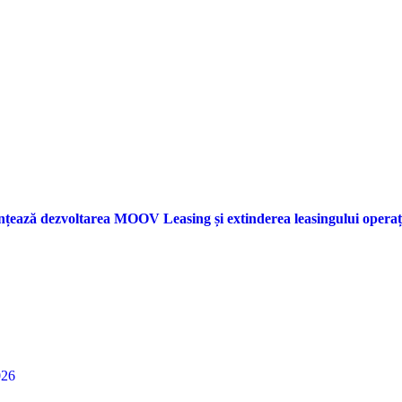
nțează dezvoltarea MOOV Leasing și extinderea leasingului opera
026