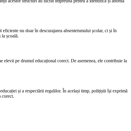
anții acestor structuri au lucrat împreună pentru a identifica și aborda
 eficiente nu doar în descurajarea absenteismului școlar, ci și în
 la școală.
ne elevii pe drumul educațional corect. De asemenea, ele contribuie la
ducației și a respectării regulilor. În același timp, polițiștii își exprimă
m corect.