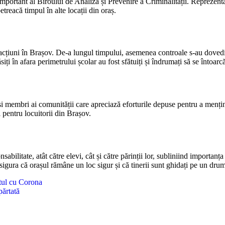
l important al Biroului de Analiză și Prevenire a Criminalității. Reprezent
etreacă timpul în alte locații din oraș.
 acțiuni în Brașov. De-a lungul timpului, asemenea controale s-au dovedit
iți în afara perimetrului școlar au fost sfătuiți și îndrumați să se întoarcă
 și membri ai comunității care apreciază eforturile depuse pentru a menți
i pentru locuitorii din Brașov.
ilitate, atât către elevi, cât și către părinții lor, subliniind importanța e
 asigura că orașul rămâne un loc sigur și că tinerii sunt ghidați pe un dru
ctul cu Corona
părtată