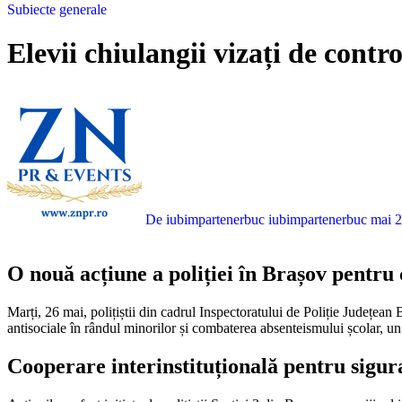
Subiecte generale
Elevii chiulangii vizați de contr
De iubimpartenerbuc iubimpartenerbuc
mai 2
O nouă acțiune a poliției în Brașov pentru
Marți, 26 mai, polițiștii din cadrul Inspectoratului de Poliție Județean Brașov au desfășurat o activitate intensă în oraș, vizând în special zona Coresi. Scopul principal a fost prevenirea comportamentelor
antisociale în rândul minorilor și combaterea absenteismului școlar, un 
Cooperare interinstituțională pentru sigur