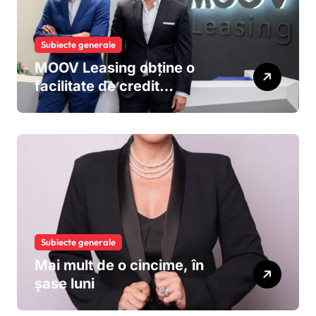
Subiecte generale
MOOV Leasing obține o
facilitate de credit
sindicalizat de 187 milioane
de euro pentru accelerarea
dezvoltării și extinderea
leasingului operațional în
România
Subiecte generale
Mai mult de o cincime, în
șase luni