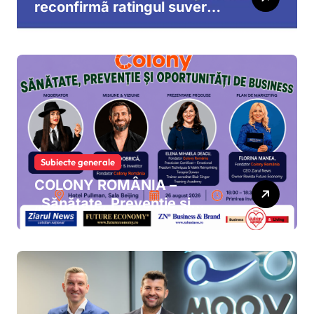
reconfirmã ratingul suveran
al României la „Baa3”, cu
perspectivã negativã
Subiecte generale
COLONY ROMÂNIA –
„Sănătate, Prevenție și
Oportunități de Business”