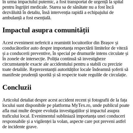
în urma impactului puternic, a fost transportat de urgență la spital
pentru îngrijiri medicale. Starea sa de sănătate nu a fost încă
dezvăluită în detaliu, însă intervenția rapidă a echipajului de
ambulanță a fost esențială.
Impactul asupra comunității
Acest eveniment nefericit a reamintit locuitorilor din Brașov și
conducătorilor auto despre importanța respectării limitelor de viteză
și a conducerii preventive, în special pe drumurile intens circulate și
în zonele de intersecție. Poliția continuă să investigheze
circumstanțele exacte ale accidentului pentru a stabili cu precizie
toate detaliile. Reprezentanții autorităților locale îndeamnă șoferii să
manifeste prudență sporită și să respecte toate regulile de circulație.
Concluzii
Articolul detaliat despre acest accident recent și fotografii de la fața
locului sunt disponibile pe platforma MyTex.ro, unde publicul poate
afla mai multe despre evoluția investigațiilor și impactul asupra
traficului local. Evenimentul subliniază importanța unei conduceri
responsabile și a vigilenței la volan, aspecte care pot preveni astfel
de incidente grave.