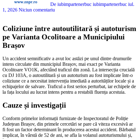
De iubimpartenerbuc iubimpartenerbuc
iul.
1, 2026
Niciun comentariu
Coliziune între autoutilitară și autoturism
pe Varianta Ocolitoare a Municipiului
Brașov
Un accident semnificativ a avut loc astăzi pe unul dintre drumurile
intens circulate din municipiul Brașov, mai exact pe Varianta
Ocolitoare VO1K, afectând traficul din zonă. La intersecția crucială
cu DJ 103A, o autoutilitară și un autoturism au fost implicate într-o
coliziune ce a necesitat intervenția imediată a autorităților locale și a
echipajelor de salvare. Traficul a fost serios perturbat, iar echipele de
la fața locului au lucrat intens pentru a restabili fluența acestuia.
Cauze și investigații
Conform primelor informații furnizate de Inspectoratul de Poliție
Județean Brașov, din primele cercetări se pare că viteza excesivă ar
fi fost un factor determinant în producerea acestui accident. Bărbatul
implicat, în vârstă de 52 de ani, se afla la volanul autoturismului și,