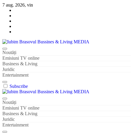
Sari
7 aug. 2026, vin
la
conținut
Iubim Brasovul Bussines & Living MEDIA
Din pasiune și dragoste pentru Brașoveni
Noutăți
Emisiuni TV online
Business & Living
Juridic
Entertainment
Subscribe
Iubim Brasovul Bussines & Living MEDIA
Din pasiune și dragoste pentru Brașoveni
Noutăți
Emisiuni TV online
Business & Living
Juridic
Entertainment