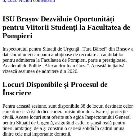
8, 2026
Niciun comentariu
ISU Brașov Dezvăluie Oportunități
pentru Viitorii Studenți la Facultatea de
Pompieri
Inspectoratul pentru Situații de Urgență „Țara Bârsei” din Brașov a
dat startul unei campanii ambițioase de recrutare a candidaților
pentru admiterea la Facultatea de Pompieri, parte a prestigioasei
Academii de Poliție „Alexandru Ioan Cuza”. Această inițiativă
vizează sesiunea de admitere din 2026.
Locuri Disponibile și Procesul de
Înscriere
Pentru această sesiune, sunt disponibile 38 de locuri destinate celor
care doresc să își dedice cariera misiunilor de salvare și protecție
civilă. Aceste locuri sunt oferite sub egida Inspectoratului General
pentru Situații de Urgență, asigurând astfel o șansă reală pentru
tinerii ambițioși de a-și construi o carieră solidă în cadrul unuia
dintre cele mai importante domenii.