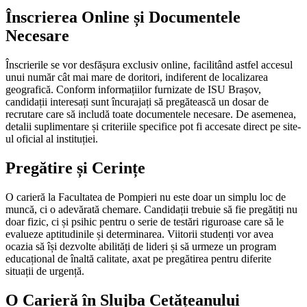
Înscrierea Online și Documentele
Necesare
Înscrierile se vor desfășura exclusiv online, facilitând astfel accesul
unui număr cât mai mare de doritori, indiferent de localizarea
geografică. Conform informațiilor furnizate de ISU Brașov,
candidații interesați sunt încurajați să pregătească un dosar de
recrutare care să includă toate documentele necesare. De asemenea,
detalii suplimentare și criteriile specifice pot fi accesate direct pe site-
ul oficial al instituției.
Pregătire și Cerințe
O carieră la Facultatea de Pompieri nu este doar un simplu loc de
muncă, ci o adevărată chemare. Candidații trebuie să fie pregătiți nu
doar fizic, ci și psihic pentru o serie de testări riguroase care să le
evalueze aptitudinile și determinarea. Viitorii studenți vor avea
ocazia să își dezvolte abilități de lideri și să urmeze un program
educațional de înaltă calitate, axat pe pregătirea pentru diferite
situații de urgență.
O Carieră în Slujba Cetățeanului