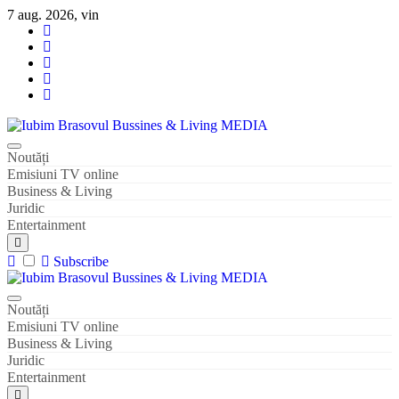
Sari
7 aug. 2026, vin
la
conținut
Iubim Brasovul Bussines & Living MEDIA
Din pasiune și dragoste pentru Brașoveni
Noutăți
Emisiuni TV online
Business & Living
Juridic
Entertainment
Subscribe
Iubim Brasovul Bussines & Living MEDIA
Din pasiune și dragoste pentru Brașoveni
Noutăți
Emisiuni TV online
Business & Living
Juridic
Entertainment