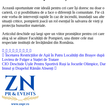
Această oportunitate este ideală pentru cei care își doresc nu doar o
carieră, ci și posibilitatea de a face o diferență în comunitate. Fie că
este vorba de intervenții rapide în caz de incendii, inundații sau alte
situații critice, pompierii joacă un rol esențial în salvarea de vieți și
protecția bunurilor materiale.
Articolul deschide uși largi spre un viitor promițător pentru cei care
aleg să se alăture Facultății de Pompieri, una dintre cele mai
respectate instituții de învățământ din România.
Navigare
Încetarea Restricțiilor de Apă în Patru Localități din Brașov după
Lovirea de Fulger a Stației de Tratare
în
CIO Deschide Ușile Pentru Sportivii Ruși la Jocurile Olimpice, Dar
articole
Imnul și Drapelul Rămân Absenți