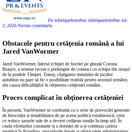
De iubimpartenerbuc iubimpartenerbuc
iul.
2, 2026
Niciun comentariu
Obstacole pentru cetățenia română a lui
Jared VanWormer
Jared VanWormer, liderul echipei de hochei pe gheață Corona
Brașov, a semnat recent o prelungire de contract cu echipa din orașul
de la poalele Tâmpei. Totuși, câștigarea statutului de jucător
autohton nu pare să fie o posibilitate realistă pentru sezonul următor,
din cauza dificultăților în obținerea cetățeniei române.
Proces complicat în obținerea cetățeniei
În prezent, VanWormer se confruntă cu o serie de provocări generate
de birocrația și instabilitatea de pe scena politică românească, ceea
ce reduce șansele sale de a deveni cetățean român în timp util. În
ciuda eforturilor constante și a dorinței de a-și continua cariera
sportivă în România, procedurile legale și obstacolele administrative