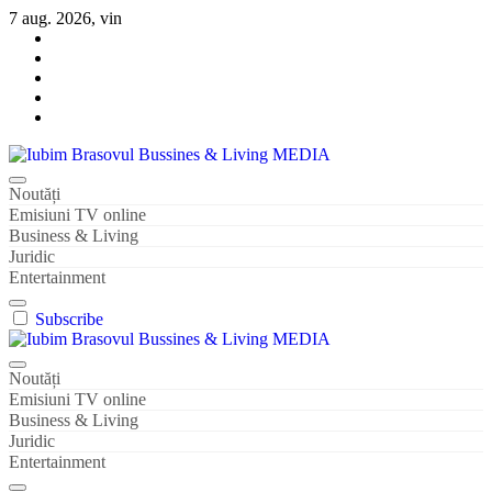
Sari
7 aug. 2026, vin
la
conținut
Iubim Brasovul Bussines & Living MEDIA
Din pasiune și dragoste pentru Brașoveni
Noutăți
Emisiuni TV online
Business & Living
Juridic
Entertainment
Subscribe
Iubim Brasovul Bussines & Living MEDIA
Din pasiune și dragoste pentru Brașoveni
Noutăți
Emisiuni TV online
Business & Living
Juridic
Entertainment