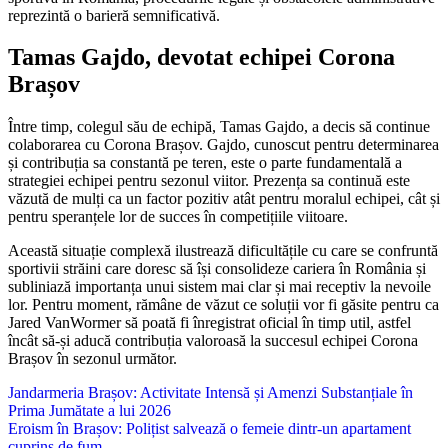
reprezintă o barieră semnificativă.
Tamas Gajdo, devotat echipei Corona
Brașov
Între timp, colegul său de echipă, Tamas Gajdo, a decis să continue
colaborarea cu Corona Brașov. Gajdo, cunoscut pentru determinarea
și contribuția sa constantă pe teren, este o parte fundamentală a
strategiei echipei pentru sezonul viitor. Prezența sa continuă este
văzută de mulți ca un factor pozitiv atât pentru moralul echipei, cât și
pentru speranțele lor de succes în competițiile viitoare.
Această situație complexă ilustrează dificultățile cu care se confruntă
sportivii străini care doresc să își consolideze cariera în România și
subliniază importanța unui sistem mai clar și mai receptiv la nevoile
lor. Pentru moment, rămâne de văzut ce soluții vor fi găsite pentru ca
Jared VanWormer să poată fi înregistrat oficial în timp util, astfel
încât să-și aducă contribuția valoroasă la succesul echipei Corona
Brașov în sezonul următor.
Navigare
Jandarmeria Brașov: Activitate Intensă și Amenzi Substanțiale în
Prima Jumătate a lui 2026
în
Eroism în Brașov: Polițist salvează o femeie dintr-un apartament
cuprins de fum