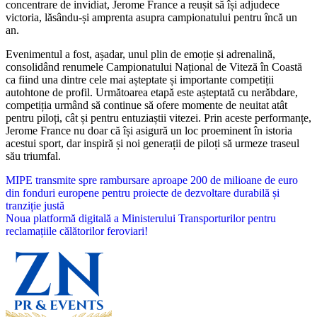
concentrare de invidiat, Jerome France a reușit să își adjudece
victoria, lăsându-și amprenta asupra campionatului pentru încă un
an.
Evenimentul a fost, așadar, unul plin de emoție și adrenalină,
consolidând renumele Campionatului Național de Viteză în Coastă
ca fiind una dintre cele mai așteptate și importante competiții
autohtone de profil. Următoarea etapă este așteptată cu nerăbdare,
competiția urmând să continue să ofere momente de neuitat atât
pentru piloți, cât și pentru entuziaștii vitezei. Prin aceste performanțe,
Jerome France nu doar că își asigură un loc proeminent în istoria
acestui sport, dar inspiră și noi generații de piloți să urmeze traseul
său triumfal.
Navigare
MIPE transmite spre rambursare aproape 200 de milioane de euro
din fonduri europene pentru proiecte de dezvoltare durabilă și
în
tranziție justă
articole
Noua platformă digitală a Ministerului Transporturilor pentru
reclamațiile călătorilor feroviari!