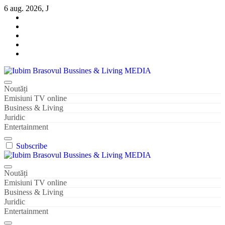
Sari
6 aug. 2026, J
la
conținut
Iubim Brasovul Bussines & Living MEDIA
Din pasiune și dragoste pentru Brașoveni
Noutăți
Emisiuni TV online
Business & Living
Juridic
Entertainment
Subscribe
Iubim Brasovul Bussines & Living MEDIA
Din pasiune și dragoste pentru Brașoveni
Noutăți
Emisiuni TV online
Business & Living
Juridic
Entertainment