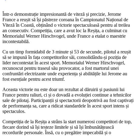
Într-o demonstrație impresionantă de viteză și precizie, Jerome
France a reușit să își păstreze coroana în Campionatul Național de
Viteză în Coastă, obținând o victorie spectaculoasă pentru al treilea
an consecutiv. Competiția, care a avut loc la Reșița, a culminat cu
Memorialul Werner Hirschvogel, unde France a etalat o maestrie
incontestabilă.
Cu un timp formidabil de 3 minute și 53 de secunde, pilotul a reușit
să se impună în fața competitorilor săi, consolidându-și poziția de
lider necontestat în acest sport. Memorialul Werner Hirschvogel,
recunoscut pentru traseul său provocator, a fost martorul unei
confruntări electrizante unde experiența și abilitățile lui Jerome au
fost esențiale pentru acest triumf.
Aceasta victorie nu este doar un rezultat al dăruirii și pasiunii lui
France pentru raliuri, ci și o dovadă a evoluției continue a tehnicilor
sale de pilotaj. Participanții și spectactorii deopotrivă au fost captivați
de performanța sa, care a ridicat standardele în acest sport intens și
spectaculos.
Competiția de la Reșița a strâns la start numerosi competitori de top,
fiecare dorind să își testeze limitele și să își îmbunătățească
recordurile personale. Însă, cu o pregătire impecabilă și o