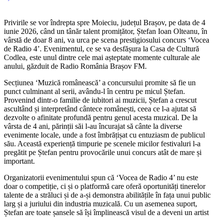
Privirile se vor îndrepta spre Moieciu, județul Brașov, pe data de 4
iunie 2026, când un tânăr talent promițător, Ștefan Ioan Olteanu, în
vârstă de doar 8 ani, va urca pe scena prestigiosului concurs ‘Vocea
de Radio 4’. Evenimentul, ce se va desfășura la Casa de Cultură
Codlea, este unul dintre cele mai așteptate momente culturale ale
anului, găzduit de Radio România Brașov FM.
Secțiunea ‘Muzică românească’ a concursului promite să fie un
punct culminant al serii, avându-l în centru pe micul Ștefan.
Provenind dintr-o familie de iubitori ai muzicii, Ștefan a crescut
ascultând și interpretând cântece românești, ceea ce l-a ajutat să
dezvolte o afinitate profundă pentru genul acesta muzical. De la
vârsta de 4 ani, părinții săi l-au încurajat să cânte la diverse
evenimente locale, unde a fost îmbrățișat cu entuziasm de publicul
său. Această experiență timpurie pe scenele micilor festivaluri l-a
pregătit pe Ștefan pentru provocările unui concurs atât de mare și
important.
Organizatorii evenimentului spun că ‘Vocea de Radio 4’ nu este
doar o competiție, ci și o platformă care oferă oportunități tinerelor
talente de a străluci și de a-și demonstra abilitățile în fața unui public
larg și a juriului din industria muzicală. Cu un asemenea suport,
Ștefan are toate șansele să își împlinească visul de a deveni un artist