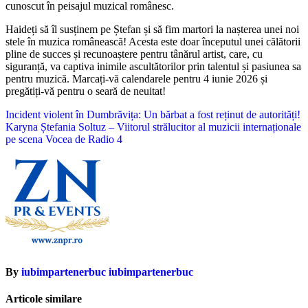
cunoscut în peisajul muzical românesc.
Haideți să îl susținem pe Ștefan și să fim martori la nașterea unei noi
stele în muzica românească! Acesta este doar începutul unei călătorii
pline de succes și recunoaștere pentru tânărul artist, care, cu
siguranță, va captiva inimile ascultătorilor prin talentul și pasiunea sa
pentru muzică. Marcați-vă calendarele pentru 4 iunie 2026 și
pregătiți-vă pentru o seară de neuitat!
Navigare
Incident violent în Dumbrăvița: Un bărbat a fost reținut de autorități!
Karyna Ștefania Soltuz – Viitorul strălucitor al muzicii internaționale
în
pe scena Vocea de Radio 4
articole
By
iubimpartenerbuc iubimpartenerbuc
Articole similare