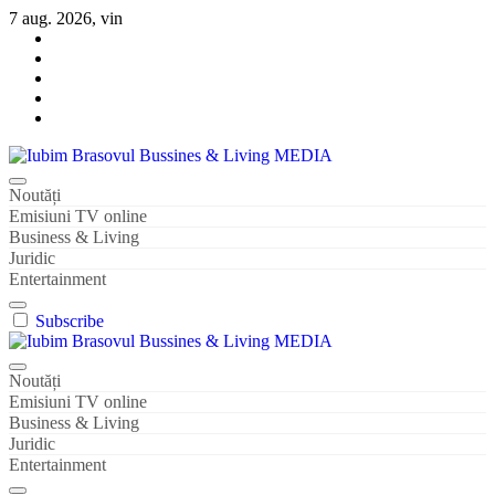
Sari
7 aug. 2026, vin
la
conținut
Iubim Brasovul Bussines & Living MEDIA
Din pasiune și dragoste pentru Brașoveni
Noutăți
Emisiuni TV online
Business & Living
Juridic
Entertainment
Subscribe
Iubim Brasovul Bussines & Living MEDIA
Din pasiune și dragoste pentru Brașoveni
Noutăți
Emisiuni TV online
Business & Living
Juridic
Entertainment