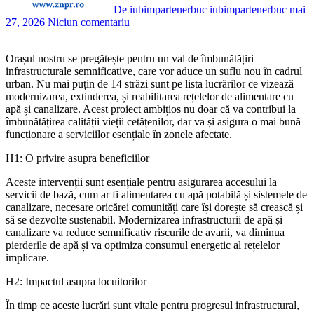
De iubimpartenerbuc iubimpartenerbuc
mai
27, 2026
Niciun comentariu
Orașul nostru se pregătește pentru un val de îmbunătățiri
infrastructurale semnificative, care vor aduce un suflu nou în cadrul
urban. Nu mai puțin de 14 străzi sunt pe lista lucrărilor ce vizează
modernizarea, extinderea, și reabilitarea rețelelor de alimentare cu
apă și canalizare. Acest proiect ambițios nu doar că va contribui la
îmbunătățirea calității vieții cetățenilor, dar va și asigura o mai bună
funcționare a serviciilor esențiale în zonele afectate.
H1: O privire asupra beneficiilor
Aceste intervenții sunt esențiale pentru asigurarea accesului la
servicii de bază, cum ar fi alimentarea cu apă potabilă și sistemele de
canalizare, necesare oricărei comunități care își dorește să crească și
să se dezvolte sustenabil. Modernizarea infrastructurii de apă și
canalizare va reduce semnificativ riscurile de avarii, va diminua
pierderile de apă și va optimiza consumul energetic al rețelelor
implicare.
H2: Impactul asupra locuitorilor
În timp ce aceste lucrări sunt vitale pentru progresul infrastructural,