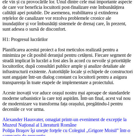
ele vin și cu provocările lor. Unul dintre cele mai importante aspecte
de care vor beneficia locuitorii post-finalizare este îmbunătățirea
calității apei potabile. De asemenea, reabilitarea și extinderea
rețelelor de canalizare vor rezolva problemele cronice ale
inundațiilor și vor îmbunătăți sistemele de drenaj care, în prezent,
sunt adesea o sursă de disconfort.
H1: Progresul lucrărilor
Planificarea acestui proiect a fost meticulos realizată pentru a
minimiza pe cât posibil deranjul pentru cetățeni. Fiecare segment de
stradă implicat în lucrări a fost ales în acord cu nevoile și prioritățile
locuitorilor, după consultări publice ample și analize detaliate ale
infrastructurii existente. Autoritățile locale și echipele de constructori
sunt angajate într-un dialog constant cu locuitorii pentru a asigura
transparența în toate etapele de implementare a proiectului.
Aceste inovații vor aduce orașul nostru mai aproape de standardele
moderne urbanistice la care toți aspirăm. Într-un final, acest val nou
de modernizare va transforma fața orașului, pregătindu-l pentru
deceniile ce vor urma.
Navigare
Alexander Hausvater, omagiat printr-un eveniment de excepție la
Muzeul Național al Literaturii Române
în
Poliţia Braşov îşi uneşte forţele cu Colegiul „Grigore Moisil” într-o
campanie de prevenţie