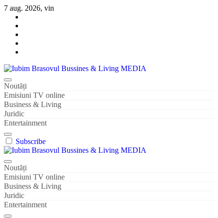
Sari
7 aug. 2026, vin
la
conținut
Iubim Brasovul Bussines & Living MEDIA
Din pasiune și dragoste pentru Brașoveni
Noutăți
Emisiuni TV online
Business & Living
Juridic
Entertainment
Subscribe
Iubim Brasovul Bussines & Living MEDIA
Din pasiune și dragoste pentru Brașoveni
Noutăți
Emisiuni TV online
Business & Living
Juridic
Entertainment