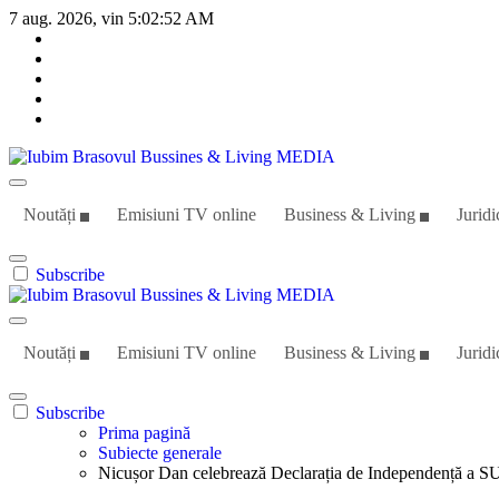
Sari
7 aug. 2026, vin
5:02:53 AM
la
conținut
Iubim Brasovul Bussines & Living MEDIA
Din pasiune și dragoste pentru Brașoveni
Noutăți
Emisiuni TV online
Business & Living
Juridi
Subscribe
Iubim Brasovul Bussines & Living MEDIA
Din pasiune și dragoste pentru Brașoveni
Noutăți
Emisiuni TV online
Business & Living
Juridi
Subscribe
Prima pagină
Subiecte generale
Nicușor Dan celebrează Declarația de Independență a S