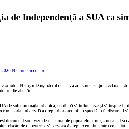
ția de Independență a SUA ca sim
5, 2026
Niciun comentariu
ru multe alte țări.
 de sub dominația britanică, continuă să influențeze și să inspire lupta 
r în istoria universală a drepturilor omului’, a spus Dan în discursul să
cest document sunt vizibile în aspirațiile popoarelor care și-au căutat și c
e mișcări de eliberare și să servească drept exemplu pentru constituții 