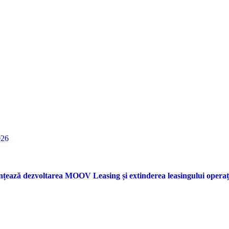
026
nțează dezvoltarea MOOV Leasing și extinderea leasingului opera