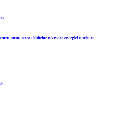
026
entru menținerea debitelor necesare energiei nucleare
026