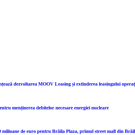
nțează dezvoltarea MOOV Leasing și extinderea leasingului opera
entru menținerea debitelor necesare energiei nucleare
ilioane de euro pentru Brăila Plaza, primul street mall din Brăi