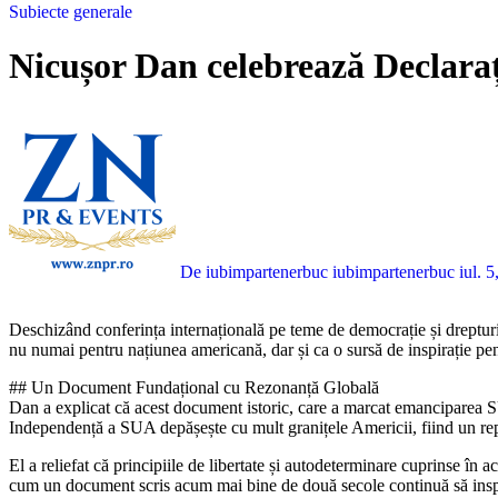
Subiecte generale
Nicușor Dan celebrează Declara
De iubimpartenerbuc iubimpartenerbuc
iul. 
Deschizând conferința internațională pe teme de democrație și drepturile omului, Nicușor Dan, liderul de stat, a adus în discuție Declarația de Independență a Statelor Unite, subliniind-o ca un pilon fundamental
nu numai pentru națiunea americană, dar și ca o sursă de inspirație pent
## Un Document Fundațional cu Rezonanță Globală
Dan a explicat că acest document istoric, care a marcat emanciparea SUA
Independență a SUA depășește cu mult granițele Americii, fiind un repe
El a reliefat că principiile de libertate și autodeterminare cuprinse în a
cum un document scris acum mai bine de două secole continuă să inspir