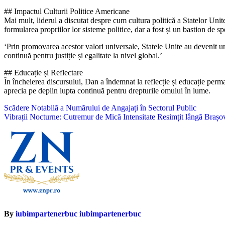
## Impactul Culturii Politice Americane
Mai mult, liderul a discutat despre cum cultura politică a Statelor Unit
formularea propriilor lor sisteme politice, dar a fost și un bastion de 
‘Prin promovarea acestor valori universale, Statele Unite au devenit un
continuă pentru justiție și egalitate la nivel global.’
## Educație și Reflectare
În încheierea discursului, Dan a îndemnat la reflecție și educație per
aprecia pe deplin lupta continuă pentru drepturile omului în lume.
Navigare
Scădere Notabilă a Numărului de Angajați în Sectorul Public
Vibrații Nocturne: Cutremur de Mică Intensitate Resimțit lângă Brașo
în
articole
By
iubimpartenerbuc iubimpartenerbuc