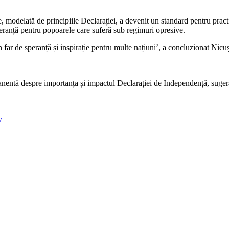
e, modelată de principiile Declarației, a devenit un standard pentru prac
speranță pentru popoarele care suferă sub regimuri opresive.
 far de speranță și inspirație pentru multe națiuni’, a concluzionat Nicu
manentă despre importanța și impactul Declarației de Independență, suge
v