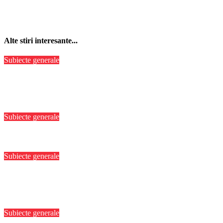
Alte stiri interesante...
Subiecte generale
MOOV Leasing obține o facilitate de credit sindicalizat de 187
milioane de euro pentru accelerarea dezvoltării și extinderea
leasingului operațional în România
Subiecte generale
Mai mult de o cincime, în șase luni
Subiecte generale
Exim Banca Românească, parte a consorțiului de bănci care
finanțează dezvoltarea MOOV Leasing și extinderea leasingului
operațional în România
Subiecte generale