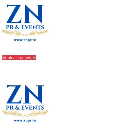
iubimpartenerbuc iubimpartenerbuc
aug. 6,
2026
Subiecte generale
Mai mult de o cincime, în șase luni
iubimpartenerbuc iubimpartenerbuc
aug. 5,
2026