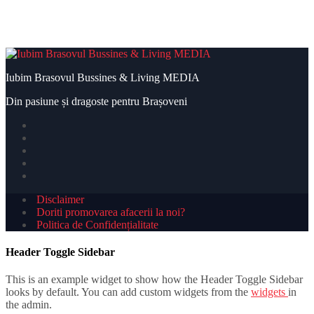
Dunărea atinge minime istorice fără precedent: măsuri urgente
pentru menținerea debitelor necesare energiei nucleare
Iubim Brasovul Bussines & Living MEDIA
Din pasiune și dragoste pentru Brașoveni
Disclaimer
Doriti promovarea afacerii la noi?
Politica de Confidențialitate
Header Toggle Sidebar
This is an example widget to show how the Header Toggle Sidebar
looks by default. You can add custom widgets from the
widgets
in
the admin.