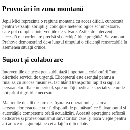
Provocări în zona montană
Jepii Mici reprezintă o regiune montană cu acces dificil, cunoscută
pentru versanții abrupți și condițiile meteorologice schimbătoare,
care pot complica intervențiile de salvare. Astfel de intervenții
necesită o coordonare precisă și o echipă bine pregătită, Salvamont
Prahova demonstrând de-a lungul timpului o eficiență remarcabilă în
asemenea situații critice.
Suport și colaborare
Intervențiile de acest gen subliniază importanța colaborării între
diferitele servicii de urgență. Elicopterul este esențial pentru a
finaliza cu succes misiunea, facilitând transportul rapid și sigur al
persoanelor aflate în pericol, spre unități medicale specializate unde
pot primi îngrijirile necesare.
Mai multe detalii despre desfășurarea operațiunii și starea
persoanelor evacuate vor fi disponibile pe măsură ce Salvamontul și
autoritățile competente oferă actualizări. Această operațiune reflectă
dedicarea și profesionalismul salvatorilor, care își riscă viețile pentru
a-i aduce în siguranță pe cei aflați în dificultate.