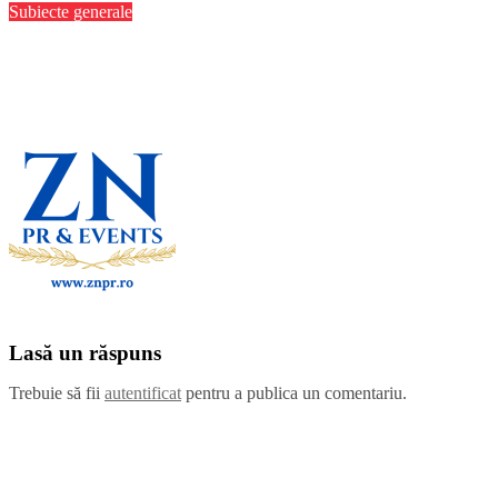
Subiecte generale
Exim Banca Românească, parte a consorțiului de bănci care
finanțează dezvoltarea MOOV Leasing și extinderea leasingului
operațional în România
iubimpartenerbuc iubimpartenerbuc
aug. 4,
2026
Lasă un răspuns
Trebuie să fii
autentificat
pentru a publica un comentariu.