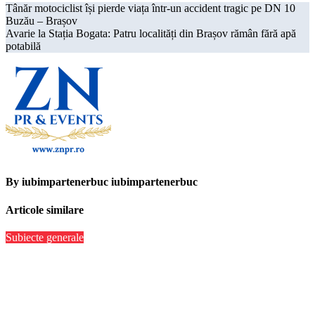
Navigare
Tânăr motociclist își pierde viața într-un accident tragic pe DN 10
Buzău – Brașov
în
Avarie la Stația Bogata: Patru localități din Brașov rămân fără apă
articole
potabilă
By
iubimpartenerbuc iubimpartenerbuc
Articole similare
Subiecte generale
MOOV Leasing obține o facilitate de credit sindicalizat de 187
milioane de euro pentru accelerarea dezvoltării și extinderea
leasingului operațional în România