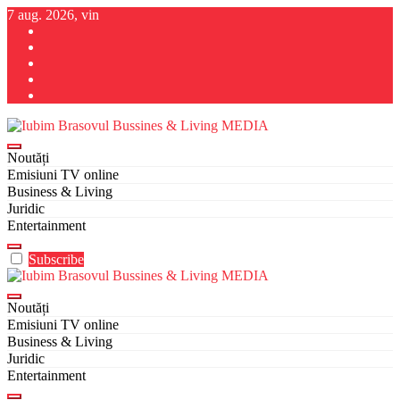
Sari
7 aug. 2026, vin
la
conținut
Iubim Brasovul Bussines & Living MEDIA
Din pasiune și dragoste pentru Brașoveni
Noutăți
Emisiuni TV online
Business & Living
Juridic
Entertainment
Subscribe
Iubim Brasovul Bussines & Living MEDIA
Din pasiune și dragoste pentru Brașoveni
Noutăți
Emisiuni TV online
Business & Living
Juridic
Entertainment