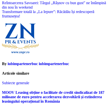
Navigare
Reîntoarcerea Savoarei: Târgul „Râșnov cu bun gust” ne întâmpină
din nou în weekend
în
Transformare totală la „La Iepure”: Răcădău își redescoperă
articole
frumusețea!
By
iubimpartenerbuc iubimpartenerbuc
Articole similare
Subiecte generale
MOOV Leasing obține o facilitate de credit sindicalizat de 187
milioane de euro pentru accelerarea dezvoltării și extinderea
leasingului operațional în România