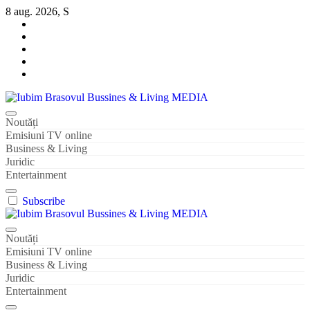
Sari
8 aug. 2026, S
la
conținut
Iubim Brasovul Bussines & Living MEDIA
Din pasiune și dragoste pentru Brașoveni
Noutăți
Emisiuni TV online
Business & Living
Juridic
Entertainment
Subscribe
Iubim Brasovul Bussines & Living MEDIA
Din pasiune și dragoste pentru Brașoveni
Noutăți
Emisiuni TV online
Business & Living
Juridic
Entertainment