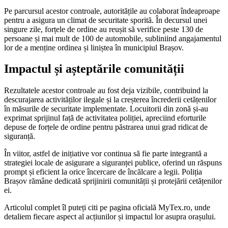
Pe parcursul acestor controale, autoritățile au colaborat îndeaproape
pentru a asigura un climat de securitate sporită. În decursul unei
singure zile, forțele de ordine au reușit să verifice peste 130 de
persoane și mai mult de 100 de automobile, subliniind angajamentul
lor de a menține ordinea și liniștea în municipiul Brașov.
Impactul și așteptările comunității
Rezultatele acestor controale au fost deja vizibile, contribuind la
descurajarea activităților ilegale și la creșterea încrederii cetățenilor
în măsurile de securitate implementate. Locuitorii din zonă și-au
exprimat sprijinul față de activitatea poliției, apreciind eforturile
depuse de forțele de ordine pentru păstrarea unui grad ridicat de
siguranță.
În viitor, astfel de inițiative vor continua să fie parte integrantă a
strategiei locale de asigurare a siguranței publice, oferind un răspuns
prompt și eficient la orice încercare de încălcare a legii. Poliția
Brașov rămâne dedicată sprijinirii comunității și protejării cetățenilor
ei.
Articolul complet îl puteți citi pe pagina oficială MyTex.ro, unde
detaliem fiecare aspect al acțiunilor și impactul lor asupra orașului.