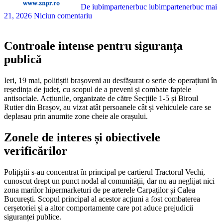
De iubimpartenerbuc iubimpartenerbuc
mai
21, 2026
Niciun comentariu
Controale intense pentru siguranța
publică
Ieri, 19 mai, polițiștii brașoveni au desfășurat o serie de operațiuni în
reședința de județ, cu scopul de a preveni și combate faptele
antisociale. Acțiunile, organizate de către Secțiile 1-5 și Biroul
Rutier din Brașov, au vizat atât persoanele cât și vehiculele care se
deplasau prin anumite zone cheie ale orașului.
Zonele de interes și obiectivele
verificărilor
Polițiștii s-au concentrat în principal pe cartierul Tractorul Vechi,
cunoscut drept un punct nodal al comunității, dar nu au neglijat nici
zona marilor hipermarketuri de pe arterele Carpaților și Calea
București. Scopul principal al acestor acțiuni a fost combaterea
cerșetoriei și a altor comportamente care pot aduce prejudicii
siguranței publice.