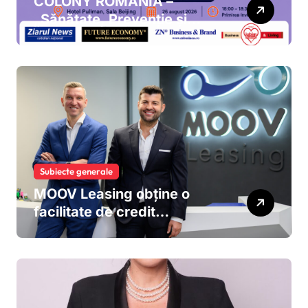
COLONY ROMÂNIA –
„Sănătate, Prevenție și
Oportunități de Business”
Subiecte generale
MOOV Leasing obține o
facilitate de credit
sindicalizat de 187 milioane
de euro pentru accelerarea
dezvoltării și extinderea
leasingului operațional în
România