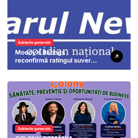
Subiecte generale
Moody’s Ratings
reconfirmã ratingul suveran
al României la „Baa3”, cu
perspectivã negativã
Subiecte generale