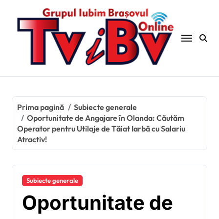
Sari
la
conținut
Prima pagină
Subiecte generale
Oportunitate de Angajare în Olanda: Căutăm
Operator pentru Utilaje de Tăiat Iarbă cu Salariu
Atractiv!
Subiecte generale
Oportunitate de