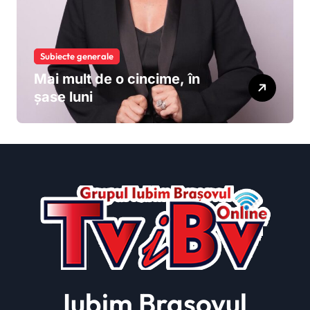
Subiecte generale
Mai mult de o cincime, în
șase luni
Iubim Brasovul