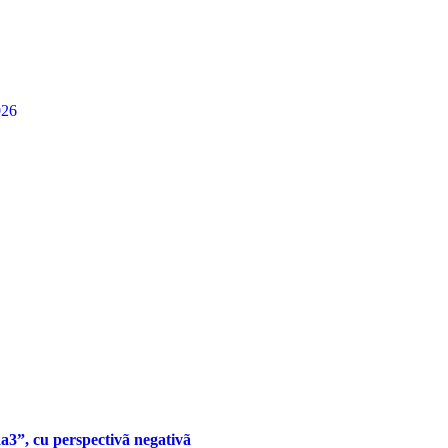
026
a3”, cu perspectivã negativã