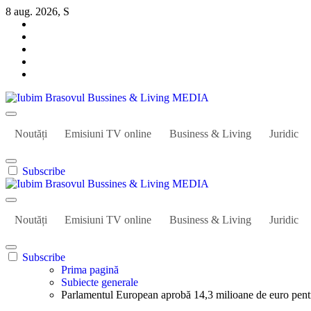
Sari
8 aug. 2026, S
la
conținut
Iubim Brasovul Bussines & Living MEDIA
Din pasiune și dragoste pentru Brașoveni
Noutăți
Emisiuni TV online
Business & Living
Juridic
Subscribe
Iubim Brasovul Bussines & Living MEDIA
Din pasiune și dragoste pentru Brașoveni
Noutăți
Emisiuni TV online
Business & Living
Juridic
Subscribe
Prima pagină
Subiecte generale
Parlamentul European aprobă 14,3 milioane de euro pent