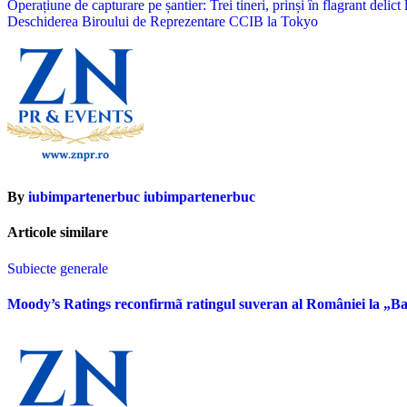
Navigare
Operațiune de capturare pe șantier: Trei tineri, prinși în flagrant delict
Deschiderea Biroului de Reprezentare CCIB la Tokyo
în
articole
By
iubimpartenerbuc iubimpartenerbuc
Articole similare
Subiecte generale
Moody’s Ratings reconfirmã ratingul suveran al României la „Ba