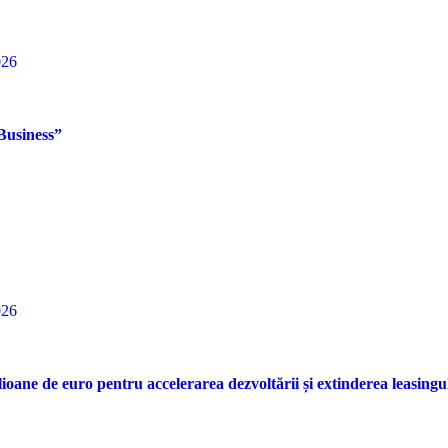
026
Business”
026
lioane de euro pentru accelerarea dezvoltării și extinderea leasing