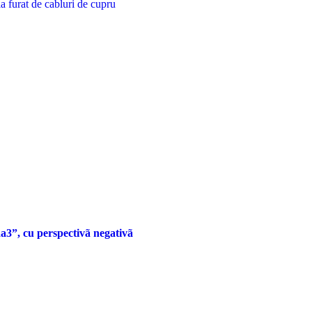
 la furat de cabluri de cupru
a3”, cu perspectivã negativã