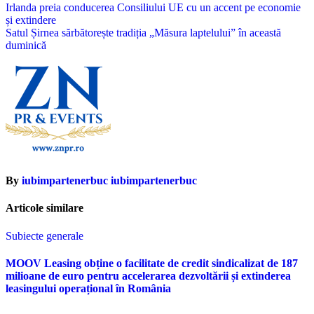
Navigare
Irlanda preia conducerea Consiliului UE cu un accent pe economie
și extindere
în
Satul Șirnea sărbătorește tradiția „Măsura laptelului” în această
articole
duminică
By
iubimpartenerbuc iubimpartenerbuc
Articole similare
Subiecte generale
MOOV Leasing obține o facilitate de credit sindicalizat de 187
milioane de euro pentru accelerarea dezvoltării și extinderea
leasingului operațional în România