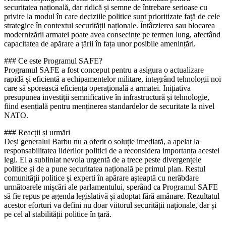
securitatea națională, dar ridică și semne de întrebare serioase cu
privire la modul în care deciziile politice sunt prioritizate față de cele
strategice în contextul securității naționale. Întârzierea sau blocarea
modernizării armatei poate avea consecințe pe termen lung, afectând
capacitatea de apărare a țării în fața unor posibile amenințări.
### Ce este Programul SAFE?
Programul SAFE a fost conceput pentru a asigura o actualizare
rapidă și eficientă a echipamentelor militare, integrând tehnologii noi
care să sporească eficiența operațională a armatei. Inițiativa
presupunea investiții semnificative în infrastructură și tehnologie,
fiind esențială pentru menținerea standardelor de securitate la nivel
NATO.
### Reacții și urmări
Deși generalul Barbu nu a oferit o soluție imediată, a apelat la
responsabilitatea liderilor politici de a reconsidera importanța acestei
legi. El a subliniat nevoia urgentă de a trece peste divergențele
politice și de a pune securitatea națională pe primul plan. Restul
comunității politice și experti în apărare așteaptă cu nerăbdare
următoarele mișcări ale parlamentului, sperând ca Programul SAFE
să fie repus pe agenda legislativă și adoptat fără amânare. Rezultatul
acestor eforturi va defini nu doar viitorul securității naționale, dar și
pe cel al stabilității politice în țară.