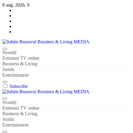
Sari
8 aug. 2026, S
la
conținut
Iubim Brasovul Bussines & Living MEDIA
Din pasiune și dragoste pentru Brașoveni
Noutăți
Emisiuni TV online
Business & Living
Juridic
Entertainment
Subscribe
Iubim Brasovul Bussines & Living MEDIA
Din pasiune și dragoste pentru Brașoveni
Noutăți
Emisiuni TV online
Business & Living
Juridic
Entertainment