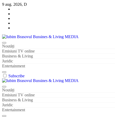
Sari
9 aug. 2026, D
la
conținut
Iubim Brasovul Bussines & Living MEDIA
Din pasiune și dragoste pentru Brașoveni
Noutăți
Emisiuni TV online
Business & Living
Juridic
Entertainment
Subscribe
Iubim Brasovul Bussines & Living MEDIA
Din pasiune și dragoste pentru Brașoveni
Noutăți
Emisiuni TV online
Business & Living
Juridic
Entertainment