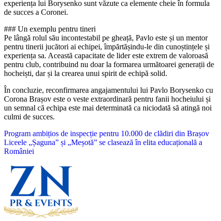
experiența lui Borysenko sunt văzute ca elemente cheie în formula
de succes a Coronei.
### Un exemplu pentru tineri
Pe lângă rolul său incontestabil pe gheață, Pavlo este și un mentor
pentru tinerii jucători ai echipei, împărtășindu-le din cunoștințele și
experiența sa. Această capacitate de lider este extrem de valoroasă
pentru club, contribuind nu doar la formarea următoarei generații de
hocheiști, dar și la crearea unui spirit de echipă solid.
În concluzie, reconfirmarea angajamentului lui Pavlo Borysenko cu
Corona Brașov este o veste extraordinară pentru fanii hocheiului și
un semnal că echipa este mai determinată ca niciodată să atingă noi
culmi de succes.
Navigare
Program ambițios de inspecție pentru 10.000 de clădiri din Brașov
Liceele „Șaguna” și „Meșotă” se clasează în elita educațională a
în
României
articole