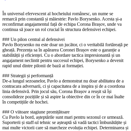
În universul efervescent al hocheiului românesc, un nume se
remarcă prin constantă și măiestrie: Pavlo Borysenko. Acesta și-a
reconfirmat angajamentul față de echipa Corona Brașov, unde va
continua să joace un rol crucial în structura defensivei echipei.
### Un pilon central al defensivei
Pavlo Borysenko nu este doar un jucător, ci o veritabilă fortăreață pe
gheață. Prezența sa în apărarea Coronei Brașov este o garanție a
stabilității și eficienței. Cu o abordare tactica impresionantă și un
angajament neclintit pentru succesul echipei, Borysenko a devenit
rapid unul dintre pilonii de bază ai formației.
### Strategii și performanță
De-a lungul sezoanelor, Pavlo a demonstrat nu doar abilitatea de a
contracara adversarii, ci și capacitatea de a inspira și de a coordona
linia defensivă. Prin jocul său, Corona Brașov a reușit să își
consolideze pozițiile și să aspire la obiective din ce în ce mai înalte
în competițiile de hochei.
### O viitoare stagiune promițătoare
Cu Pavlo la bord, așteptările sunt mari pentru sezonul ce urmează.
Suporterii și staff-ul tehnic se așteaptă să vadă tactici îmbunătățite și
mai multe victorii care să marcheze evoluția echipei. Determinarea și