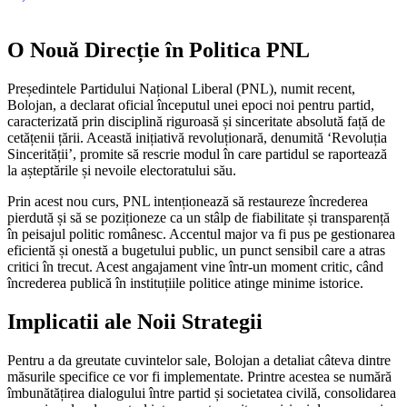
O Nouă Direcție în Politica PNL
Președintele Partidului Național Liberal (PNL), numit recent,
Bolojan, a declarat oficial începutul unei epoci noi pentru partid,
caracterizată prin disciplină riguroasă și sinceritate absolută față de
cetățenii țării. Această inițiativă revoluționară, denumită ‘Revoluția
Sincerității’, promite să rescrie modul în care partidul se raportează
la așteptările și nevoile electoratului său.
Prin acest nou curs, PNL intenționează să restaureze încrederea
pierdută și să se poziționeze ca un stâlp de fiabilitate și transparență
în peisajul politic românesc. Accentul major va fi pus pe gestionarea
eficientă și onestă a bugetului public, un punct sensibil care a atras
critici în trecut. Acest angajament vine într-un moment critic, când
încrederea publică în instituțiile politice atinge minime istorice.
Implicatii ale Noii Strategii
Pentru a da greutate cuvintelor sale, Bolojan a detaliat câteva dintre
măsurile specifice ce vor fi implementate. Printre acestea se numără
îmbunătățirea dialogului între partid și societatea civilă, consolidarea