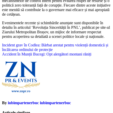
mecanismelor de control intern pentru evitarea risipei de resurse și o
politică zero toleranță față de corupție. Fiecare dintre aceste inițiative
este menită să contribuie la o guvernare mai eficace și mai apropiată
de cetățean.
Evenimentele recente și schimbările anunțate sunt disponibile în
detaliu în articolul ‘Revoluția Sincerității în PNL’, publicat pe site-ul
Ziarului Metropolitan Brașov, un mijloc de informare respectat
pentru acoperirea sa detaliată a scenei politice locale și naționale.
Navigare
Incident grav în Codlea: Bărbat arestat pentru violență domestică și
încălcarea ordinului de protecție
în
Accident în Munții Bucegi: Opt alergători montani răniți
articole
By
iubimpartenerbuc iubimpartenerbuc
Articole similare