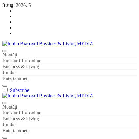
Sari
8 aug. 2026, S
la
conținut
Iubim Brasovul Bussines & Living MEDIA
Din pasiune și dragoste pentru Brașoveni
Noutăți
Emisiuni TV online
Business & Living
Juridic
Entertainment
Subscribe
Iubim Brasovul Bussines & Living MEDIA
Din pasiune și dragoste pentru Brașoveni
Noutăți
Emisiuni TV online
Business & Living
Juridic
Entertainment