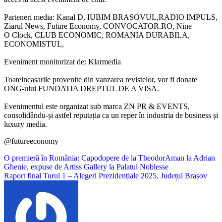
Parteneri media: Kanal D, IUBIM BRASOVUL,RADIO IMPULS,
Ziarul News, Future Economy, CONVOCATOR.RO, Nine
O Clock, CLUB ECONOMIC, ROMANIA DURABILA,
ECONOMISTUL,
Eveniment monitorizat de: Klarmedia
Toateincasarile provenite din vanzarea revistelor, vor fi donate
ONG-ului FUNDATIA DREPTUL DE A VISA.
Evenimentul este organizat sub marca ZN PR & EVENTS,
consolidându-și astfel reputația ca un reper în industria de business și
luxury media.
@futureeconomy
Navigare
O premieră în România: Capodopere de la TheodorAman la Adrian
Ghenie, expuse de Artiss Gallery la Palatul Noblesse
în
Raport final Turul 1 – Alegeri Prezidențiale 2025, Județul Brașov
articole