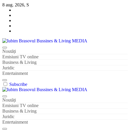
Sari
8 aug. 2026, S
la
conținut
Iubim Brasovul Bussines & Living MEDIA
Din pasiune și dragoste pentru Brașoveni
Noutăți
Emisiuni TV online
Business & Living
Juridic
Entertainment
Subscribe
Iubim Brasovul Bussines & Living MEDIA
Din pasiune și dragoste pentru Brașoveni
Noutăți
Emisiuni TV online
Business & Living
Juridic
Entertainment