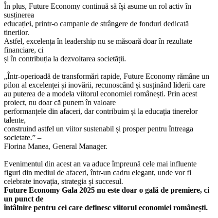
În plus, Future Economy continuă să își asume un rol activ în
susținerea
educației, printr-o campanie de strângere de fonduri dedicată
tinerilor.
Astfel, excelența în leadership nu se măsoară doar în rezultate
financiare, ci
și în contribuția la dezvoltarea societății.
„Într-operioadă de transformări rapide, Future Economy rămâne un
pilon al excelenței și inovării, recunoscând și susținând liderii care
au puterea de a modela viitorul economiei românești. Prin acest
proiect, nu doar că punem în valoare
performanțele din afaceri, dar contribuim și la educația tinerelor
talente,
construind astfel un viitor sustenabil și prosper pentru întreaga
societate.” –
Florina Manea, General Manager.
Evenimentul din acest an va aduce împreună cele mai influente
figuri din mediul de afaceri, într-un cadru elegant, unde vor fi
celebrate inovația, strategia și succesul.
Future Economy Gala 2025 nu este doar o gală de premiere, ci
un punct de
întâlnire pentru cei care definesc viitorul economiei românești.