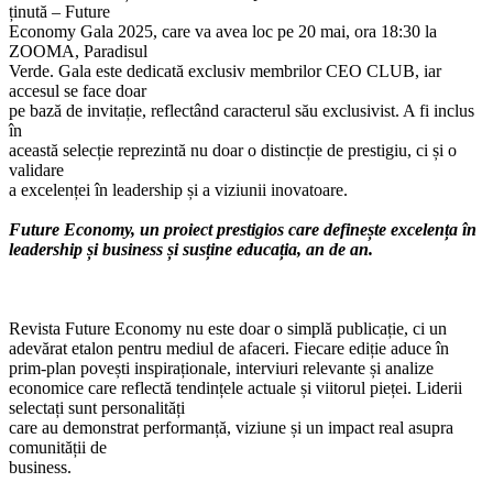
ținută – Future
Economy Gala 2025, care va avea loc pe 20 mai, ora 18:30 la
ZOOMA, Paradisul
Verde. Gala este dedicată exclusiv membrilor CEO CLUB, iar
accesul se face doar
pe bază de invitație, reflectând caracterul său exclusivist. A fi inclus
în
această selecție reprezintă nu doar o distincție de prestigiu, ci și o
validare
a excelenței în leadership și a viziunii inovatoare.
Future Economy, un proiect prestigios care definește excelența în
leadership și business și susține educația, an de an.
Revista Future Economy nu este doar o simplă publicație, ci un
adevărat etalon pentru mediul de afaceri. Fiecare ediție aduce în
prim-plan povești inspiraționale, interviuri relevante și analize
economice care reflectă tendințele actuale și viitorul pieței. Liderii
selectați sunt personalități
care au demonstrat performanță, viziune și un impact real asupra
comunității de
business.