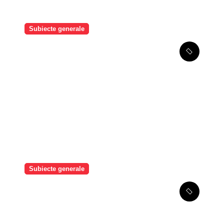
Subiecte generale
Dunărea atinge minime
istorice fără precedent:
măsuri urgente pentru
menținerea debitelor
necesare energiei nucleare
Subiecte generale
NestPlus semnează cu Exim
Banca Românească o
finanțare de 10 milioane de