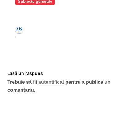
Subiecte generale
Dunărea atinge minime istorice
fără precedent: măsuri urgente
pentru menținerea debitelor
iubimpartenerbuc iubimpartenerbuc
necesare energiei nucleare
aug. 3, 2026
Lasă un răspuns
Trebuie să fii
autentificat
pentru a publica un
comentariu.