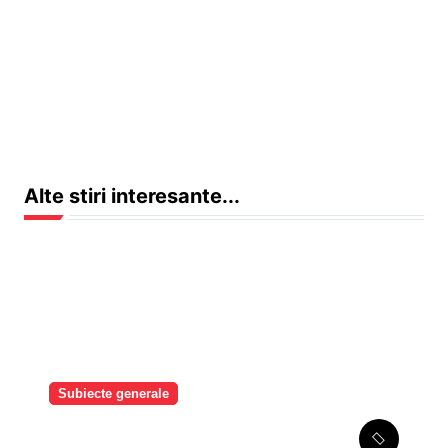
Alte stiri interesante...
Subiecte generale
Mai mult de o cincime, în