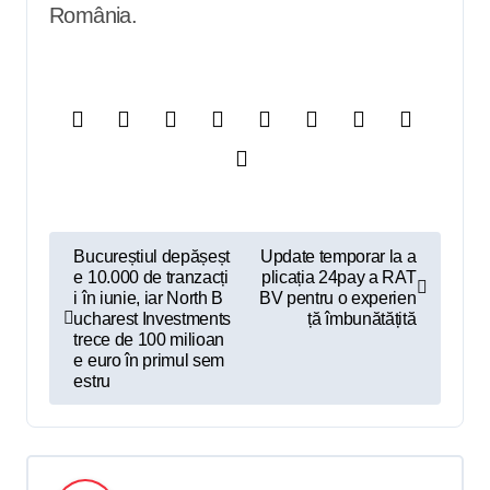
România.
N
Bucureștiul depășeșt
Update temporar la a
e 10.000 de tranzacți
plicația 24pay a RAT
a
i în iunie, iar North B
BV pentru o experien
v
ucharest Investments
ță îmbunătățită
trece de 100 milioan
i
e euro în primul sem
estru
g
a
r