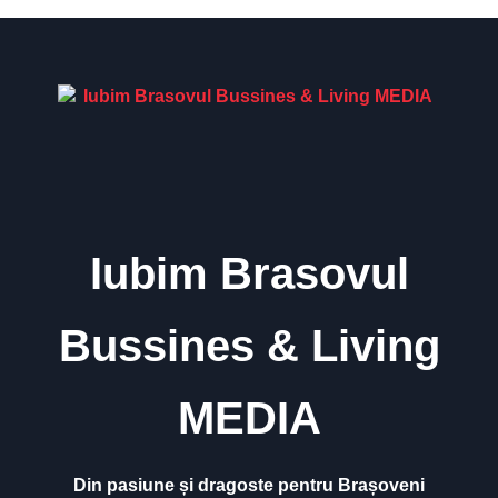
euro pentru Brăila Plaza,
primul street mall din Brăila
Iubim Brasovul
Bussines & Living
MEDIA
Din pasiune și dragoste pentru Brașoveni