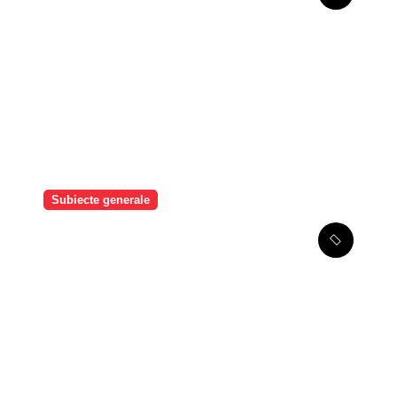
șase luni
Subiecte generale
Exim Banca Românească,
parte a consorțiului de
bănci care finanțează
dezvoltarea MOOV Leasing
și extinderea leasingului
operațional în România