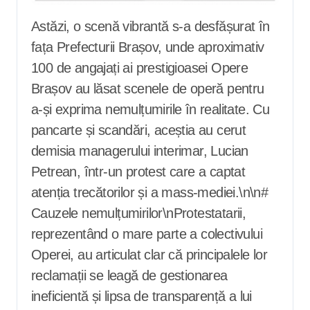
Astăzi, o scenă vibrantă s-a desfășurat în
fața Prefecturii Brașov, unde aproximativ
100 de angajați ai prestigioasei Opere
Brașov au lăsat scenele de operă pentru
a-și exprima nemulțumirile în realitate. Cu
pancarte și scandări, aceștia au cerut
demisia managerului interimar, Lucian
Petrean, într-un protest care a captat
atenția trecătorilor și a mass-mediei.\n\n#
Cauzele nemulțumirilor\nProtestatarii,
reprezentând o mare parte a colectivului
Operei, au articulat clar că principalele lor
reclamații se leagă de gestionarea
ineficientă și lipsa de transparență a lui