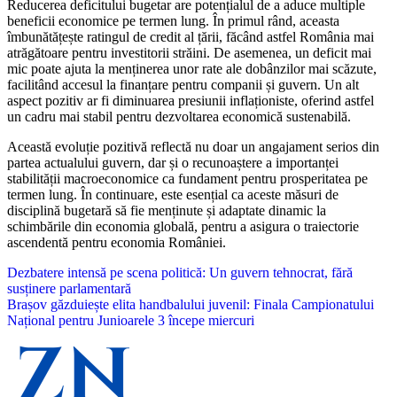
Reducerea deficitului bugetar are potențialul de a aduce multiple
beneficii economice pe termen lung. În primul rând, aceasta
îmbunătățește ratingul de credit al țării, făcând astfel România mai
atrăgătoare pentru investitorii străini. De asemenea, un deficit mai
mic poate ajuta la menținerea unor rate ale dobânzilor mai scăzute,
facilitând accesul la finanțare pentru companii și guvern. Un alt
aspect pozitiv ar fi diminuarea presiunii inflaționiste, oferind astfel
un cadru mai stabil pentru dezvoltarea economică sustenabilă.
Această evoluție pozitivă reflectă nu doar un angajament serios din
partea actualului guvern, dar și o recunoaștere a importanței
stabilității macroeconomice ca fundament pentru prosperitatea pe
termen lung. În continuare, este esențial ca aceste măsuri de
disciplină bugetară să fie menținute și adaptate dinamic la
schimbările din economia globală, pentru a asigura o traiectorie
ascendentă pentru economia României.
Navigare
Dezbatere intensă pe scena politică: Un guvern tehnocrat, fără
susținere parlamentară
în
Brașov găzduiește elita handbalului juvenil: Finala Campionatului
articole
Național pentru Junioarele 3 începe miercuri