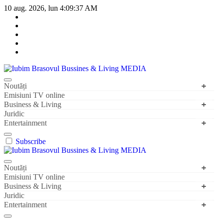
Sari
10 aug. 2026, lun
4:09:37 AM
la
conținut
Iubim Brasovul Bussines & Living MEDIA
Din pasiune și dragoste pentru Brașoveni
Noutăți
Emisiuni TV online
Business & Living
Juridic
Entertainment
Subscribe
Iubim Brasovul Bussines & Living MEDIA
Din pasiune și dragoste pentru Brașoveni
Noutăți
Emisiuni TV online
Business & Living
Juridic
Entertainment