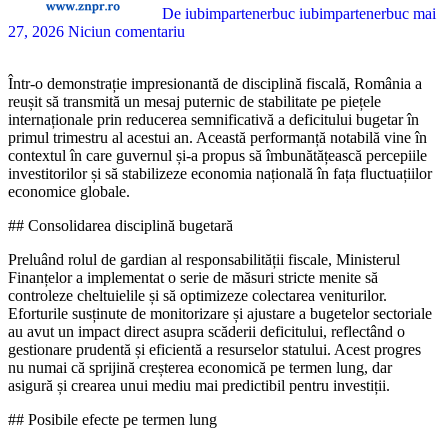
De iubimpartenerbuc iubimpartenerbuc
mai
27, 2026
Niciun comentariu
Într-o demonstrație impresionantă de disciplină fiscală, România a
reușit să transmită un mesaj puternic de stabilitate pe piețele
internaționale prin reducerea semnificativă a deficitului bugetar în
primul trimestru al acestui an. Această performanță notabilă vine în
contextul în care guvernul și-a propus să îmbunătățească percepiile
investitorilor și să stabilizeze economia națională în fața fluctuațiilor
economice globale.
## Consolidarea disciplină bugetară
Preluând rolul de gardian al responsabilității fiscale, Ministerul
Finanțelor a implementat o serie de măsuri stricte menite să
controleze cheltuielile și să optimizeze colectarea veniturilor.
Eforturile susținute de monitorizare și ajustare a bugetelor sectoriale
au avut un impact direct asupra scăderii deficitului, reflectând o
gestionare prudentă și eficientă a resurselor statului. Acest progres
nu numai că sprijină creșterea economică pe termen lung, dar
asigură și crearea unui mediu mai predictibil pentru investiții.
## Posibile efecte pe termen lung