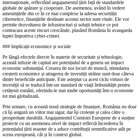
internaționale, reflectând angajamentul țării față de standardele
globale de apărare și cooperare. De asemenea, având în vedere
amenințările din ce în ce mai complexe la adresa securității
cibernetice, finanțările destinate acestui sector sunt vitale. Ele vor
permite dezvoltarea de infrastructuri și soluții tehnice ce pot
contracara aceste riscuri crescânde, plasând România în avangarda
luptei împotriva cyber-crimei.
### Implicații economice și sociale
Pe lângă efectele directe în materie de securitate și tehnologie,
această infuzie de capital are potențialul de a genera un impact
economic substanțial. Crearea de noi locuri de muncă, stimularea
creșterii economice și atragerea de investiții străine sunt doar câteva
dintre beneficiile anticipate. Este asteptat ca acest ciclu virtuos de
investiții să se traducă într-un standard de viață îmbunătățit pentru
cetățenii români, oferindu-le mai multe oportunități într-o economie
tot mai globalizată.
Prin urmare, cu această nouă strategie de finanțare, România nu doar
că își asigură un viitor mai sigur, dar își croiește și calea către o
prosperitate durabilă. Angajamentul Comisiei Europene de a susține
proiecte cu un asemenea nivel de impact reflectă încrederea în
potențialul țării noastre de a aduce contribuții semnificative atât pe
scena europeană, cât și în context global.