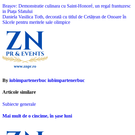
Navigare
Brașov: Demonstratie culinara cu Saint-Honoré, un regal frantuzesc
in Piața Sfatului
în
Daniela Vasilica Toth, decorată cu titlul de Cetățean de Onoare în
articole
Săcele pentru meritele sale olimpice
By
iubimpartenerbuc iubimpartenerbuc
Articole similare
Subiecte generale
Mai mult de o cincime, în șase luni