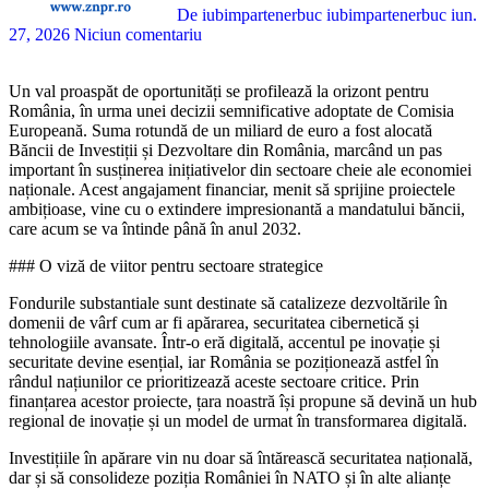
De iubimpartenerbuc iubimpartenerbuc
iun.
27, 2026
Niciun comentariu
Un val proaspăt de oportunități se profilează la orizont pentru
România, în urma unei decizii semnificative adoptate de Comisia
Europeană. Suma rotundă de un miliard de euro a fost alocată
Băncii de Investiții și Dezvoltare din România, marcând un pas
important în susținerea inițiativelor din sectoare cheie ale economiei
naționale. Acest angajament financiar, menit să sprijine proiectele
ambițioase, vine cu o extindere impresionantă a mandatului băncii,
care acum se va întinde până în anul 2032.
### O viză de viitor pentru sectoare strategice
Fondurile substantiale sunt destinate să catalizeze dezvoltările în
domenii de vârf cum ar fi apărarea, securitatea cibernetică și
tehnologiile avansate. Într-o eră digitală, accentul pe inovație și
securitate devine esențial, iar România se poziționează astfel în
rândul națiunilor ce prioritizează aceste sectoare critice. Prin
finanțarea acestor proiecte, țara noastră își propune să devină un hub
regional de inovație și un model de urmat în transformarea digitală.
Investițiile în apărare vin nu doar să întărească securitatea națională,
dar și să consolideze poziția României în NATO și în alte alianțe