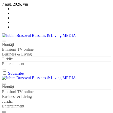
Sari
7 aug. 2026, vin
la
conținut
Iubim Brasovul Bussines & Living MEDIA
Din pasiune și dragoste pentru Brașoveni
Noutăți
Emisiuni TV online
Business & Living
Juridic
Entertainment
Subscribe
Iubim Brasovul Bussines & Living MEDIA
Din pasiune și dragoste pentru Brașoveni
Noutăți
Emisiuni TV online
Business & Living
Juridic
Entertainment