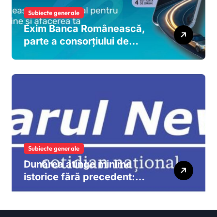
Subiecte generale
Exim Banca Românească,
parte a consorțiului de
bănci care finanțează
dezvoltarea MOOV Leasing
și extinderea leasingului
operațional în România
Subiecte generale
Dunărea atinge minime
istorice fără precedent:
măsuri urgente pentru
menținerea debitelor
necesare energiei nucleare