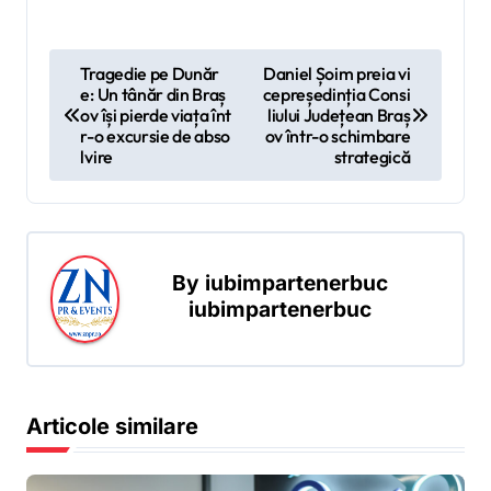
N
Tragedie pe Dunăr
Daniel Șoim preia vi
e: Un tânăr din Braș
cepreședinția Consi
a
ov își pierde viața înt
liului Județean Braș
v
r-o excursie de abso
ov într-o schimbare
lvire
strategică
i
g
a
r
By
iubimpartenerbuc
iubimpartenerbuc
e
î
n
a
Articole similare
r