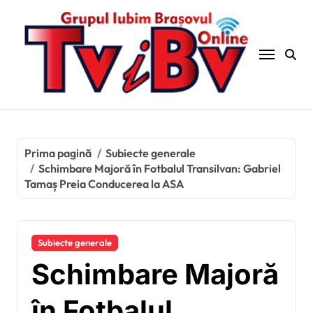
Sari
la
conținut
Prima pagină
Subiecte generale
Schimbare Majoră în Fotbalul Transilvan: Gabriel
Tamaș Preia Conducerea la ASA
Subiecte generale
Schimbare Majoră
în Fotbalul