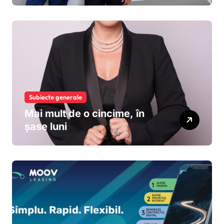
de euro pentru accelerarea
dezvoltării și extinderea
leasingului operațional în
România
Subiecte generale
Mai mult de o cincime, în
șase luni