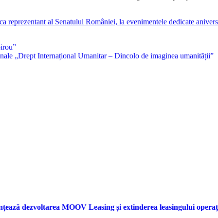
ca reprezentant al Senatului României, la evenimentele dedicate anivers
birou”
ționale „Drept Internațional Umanitar – Dincolo de imaginea umanității”
nțează dezvoltarea MOOV Leasing și extinderea leasingului opera