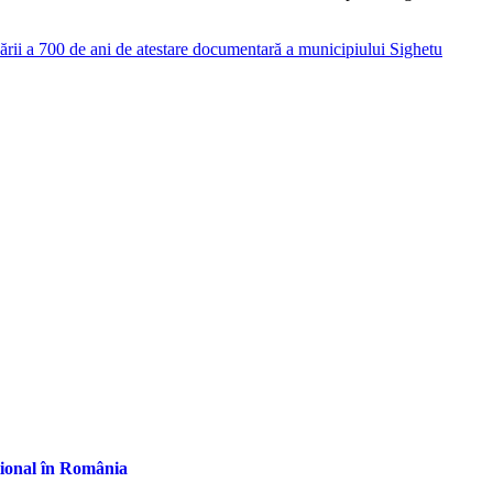
ării a 700 de ani de atestare documentară a municipiului Sighetu
țional în România