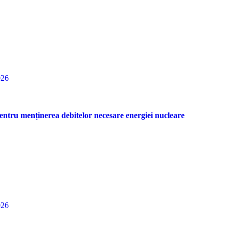
026
entru menținerea debitelor necesare energiei nucleare
026