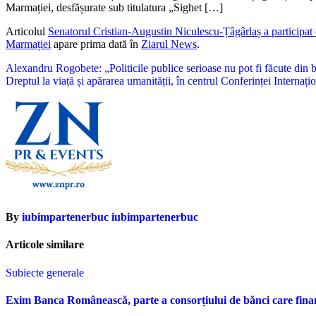
Marmației, desfășurate sub titulatura „Sighet […]
Articolul
Senatorul Cristian-Augustin Niculescu-Țâgârlaș a participat 
Marmației
apare prima dată în
Ziarul News
.
Navigare
Alexandru Rogobete: „Politicile publice serioase nu pot fi făcute din 
Dreptul la viață și apărarea umanității, în centrul Conferinței Interna
în
articole
By
iubimpartenerbuc iubimpartenerbuc
Articole similare
Subiecte generale
Exim Banca Românească, parte a consorțiului de bănci care fina