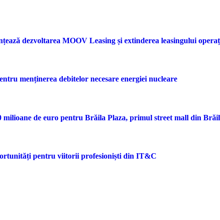
nțează dezvoltarea MOOV Leasing și extinderea leasingului opera
entru menținerea debitelor necesare energiei nucleare
ilioane de euro pentru Brăila Plaza, primul street mall din Brăi
rtunități pentru viitorii profesioniști din IT&C