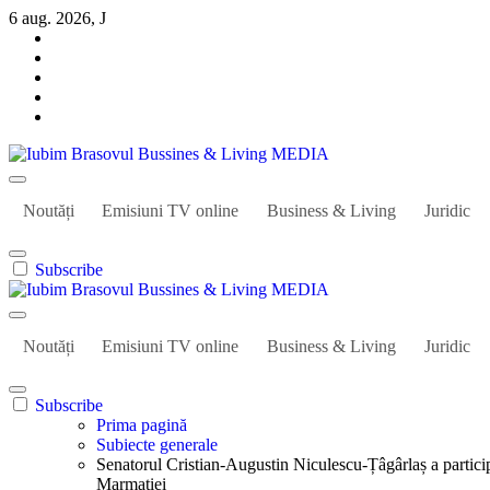
Sari
6 aug. 2026, J
la
conținut
Iubim Brasovul Bussines & Living MEDIA
Din pasiune și dragoste pentru Brașoveni
Noutăți
Emisiuni TV online
Business & Living
Juridic
Subscribe
Iubim Brasovul Bussines & Living MEDIA
Din pasiune și dragoste pentru Brașoveni
Noutăți
Emisiuni TV online
Business & Living
Juridic
Subscribe
Prima pagină
Subiecte generale
Senatorul Cristian-Augustin Niculescu-Țâgârlaș a particip
Marmației