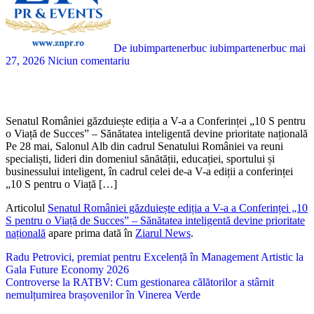
De iubimpartenerbuc iubimpartenerbuc
mai
27, 2026
Niciun comentariu
Senatul României găzduiește ediția a V-a a Conferinței „10 S pentru
o Viață de Succes” – Sănătatea inteligentă devine prioritate națională
Pe 28 mai, Salonul Alb din cadrul Senatului României va reuni
specialiști, lideri din domeniul sănătății, educației, sportului și
businessului inteligent, în cadrul celei de-a V-a ediții a conferinței
„10 S pentru o Viață […]
Articolul
Senatul României găzduiește ediția a V-a a Conferinței „10
S pentru o Viață de Succes” – Sănătatea inteligentă devine prioritate
națională
apare prima dată în
Ziarul News
.
Navigare
Radu Petrovici, premiat pentru Excelență în Management Artistic la
Gala Future Economy 2026
în
Controverse la RATBV: Cum gestionarea călătorilor a stârnit
articole
nemulțumirea brașovenilor în Vinerea Verde