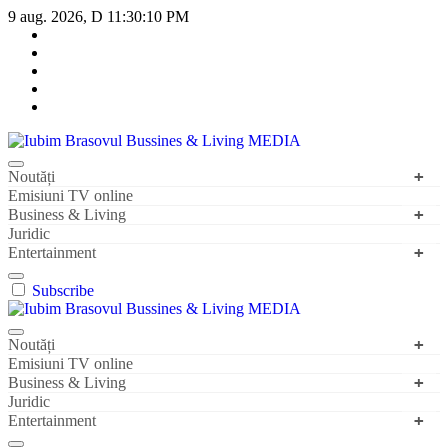
Sari
9 aug. 2026, D
11:30:10 PM
la
conținut
Iubim Brasovul Bussines & Living MEDIA
Din pasiune și dragoste pentru Brașoveni
Noutăți
Emisiuni TV online
Business & Living
Juridic
Entertainment
Subscribe
Iubim Brasovul Bussines & Living MEDIA
Din pasiune și dragoste pentru Brașoveni
Noutăți
Emisiuni TV online
Business & Living
Juridic
Entertainment