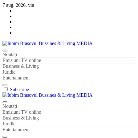
Sari
7 aug. 2026, vin
la
conținut
Iubim Brasovul Bussines & Living MEDIA
Din pasiune și dragoste pentru Brașoveni
Noutăți
Emisiuni TV online
Business & Living
Juridic
Entertainment
Subscribe
Iubim Brasovul Bussines & Living MEDIA
Din pasiune și dragoste pentru Brașoveni
Noutăți
Emisiuni TV online
Business & Living
Juridic
Entertainment