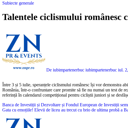
Subiecte generale
Talentele ciclismului românesc 
De iubimpartenerbuc iubimpartenerbuc
iul. 
Între 3 și 5 iulie, speranțele ciclismului românesc își vor demonstra abilitățile în cadrul unei competiții de prestigiu internațional. Kids Tour of Slovenia adună la start cei mai promițători tineri cicliști sub 17 ani din
România, într-o confruntare care promite să fie nu numai un test de rezi
referință în calendarul competițional pentru cicliștii juniori și se desfăș
Navigare
Banca de Investiții și Dezvoltare și Fondul European de Investiți
Gata cu emoțiile! Elevii de liceu au trecut cu brio de ultima probă a 
în
articole