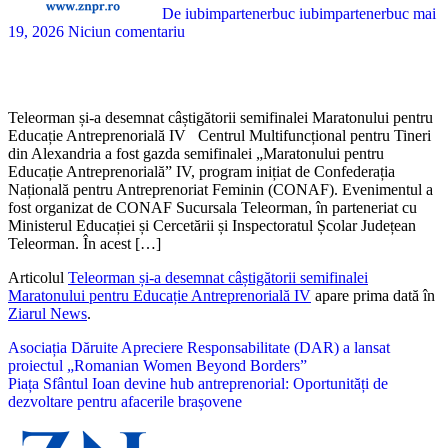
De iubimpartenerbuc iubimpartenerbuc
mai
19, 2026
Niciun comentariu
Teleorman și-a desemnat câștigătorii semifinalei Maratonului pentru
Educație Antreprenorială IV Centrul Multifuncțional pentru Tineri
din Alexandria a fost gazda semifinalei „Maratonului pentru
Educație Antreprenorială” IV, program inițiat de Confederația
Națională pentru Antreprenoriat Feminin (CONAF). Evenimentul a
fost organizat de CONAF Sucursala Teleorman, în parteneriat cu
Ministerul Educației și Cercetării și Inspectoratul Școlar Județean
Teleorman. În acest […]
Articolul
Teleorman și-a desemnat câștigătorii semifinalei
Maratonului pentru Educație Antreprenorială IV
apare prima dată în
Ziarul News
.
Navigare
Asociația Dăruite Apreciere Responsabilitate (DAR) a lansat
proiectul „Romanian Women Beyond Borders”
în
Piața Sfântul Ioan devine hub antreprenorial: Oportunități de
articole
dezvoltare pentru afacerile brașovene