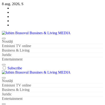
Sari
8 aug. 2026, S
la
conținut
Iubim Brasovul Bussines & Living MEDIA
Din pasiune și dragoste pentru Brașoveni
Noutăți
Emisiuni TV online
Business & Living
Juridic
Entertainment
Subscribe
Iubim Brasovul Bussines & Living MEDIA
Din pasiune și dragoste pentru Brașoveni
Noutăți
Emisiuni TV online
Business & Living
Juridic
Entertainment