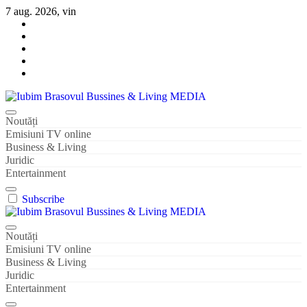
Sari
7 aug. 2026, vin
la
conținut
Iubim Brasovul Bussines & Living MEDIA
Din pasiune și dragoste pentru Brașoveni
Noutăți
Emisiuni TV online
Business & Living
Juridic
Entertainment
Subscribe
Iubim Brasovul Bussines & Living MEDIA
Din pasiune și dragoste pentru Brașoveni
Noutăți
Emisiuni TV online
Business & Living
Juridic
Entertainment