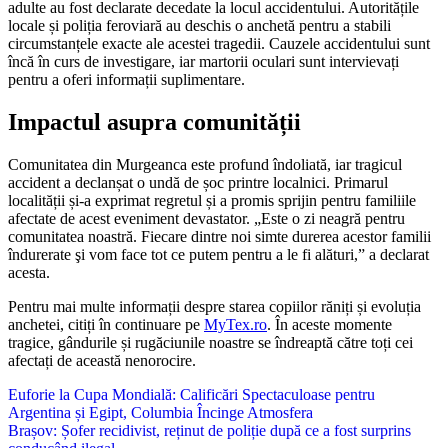
adulte au fost declarate decedate la locul accidentului. Autoritățile
locale și poliția feroviară au deschis o anchetă pentru a stabili
circumstanțele exacte ale acestei tragedii. Cauzele accidentului sunt
încă în curs de investigare, iar martorii oculari sunt intervievați
pentru a oferi informații suplimentare.
Impactul asupra comunității
Comunitatea din Murgeanca este profund îndoliată, iar tragicul
accident a declanșat o undă de șoc printre localnici. Primarul
localității și-a exprimat regretul și a promis sprijin pentru familiile
afectate de acest eveniment devastator. „Este o zi neagră pentru
comunitatea noastră. Fiecare dintre noi simte durerea acestor familii
îndurerate şi vom face tot ce putem pentru a le fi alături,” a declarat
acesta.
Pentru mai multe informații despre starea copiilor răniți și evoluția
anchetei, citiți în continuare pe
MyTex.ro
. În aceste momente
tragice, gândurile și rugăciunile noastre se îndreaptă către toți cei
afectați de această nenorocire.
Navigare
Euforie la Cupa Mondială: Calificări Spectaculoase pentru
Argentina și Egipt, Columbia Încinge Atmosfera
în
Brașov: Șofer recidivist, reținut de poliție după ce a fost surprins