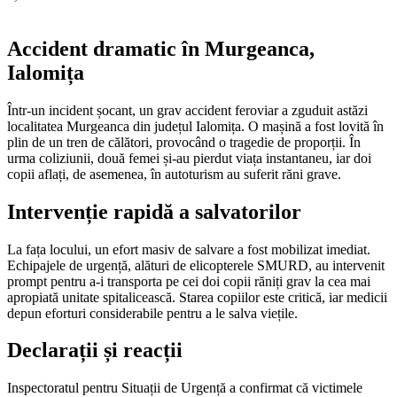
Accident dramatic în Murgeanca,
Ialomița
Într-un incident șocant, un grav accident feroviar a zguduit astăzi
localitatea Murgeanca din județul Ialomița. O mașină a fost lovită în
plin de un tren de călători, provocând o tragedie de proporții. În
urma coliziunii, două femei și-au pierdut viața instantaneu, iar doi
copii aflați, de asemenea, în autoturism au suferit răni grave.
Intervenție rapidă a salvatorilor
La fața locului, un efort masiv de salvare a fost mobilizat imediat.
Echipajele de urgență, alături de elicopterele SMURD, au intervenit
prompt pentru a-i transporta pe cei doi copii răniți grav la cea mai
apropiată unitate spitalicească. Starea copiilor este critică, iar medicii
depun eforturi considerabile pentru a le salva viețile.
Declarații și reacții
Inspectoratul pentru Situații de Urgență a confirmat că victimele